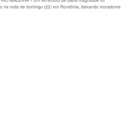
RIO MADEIRA – Um terremoto de baixa magnitude foi
do na noite de domingo (22) em Rondônia, deixando moradores