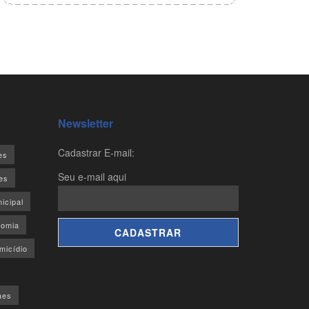
Newsletter
Cadastrar E-mail:
es
Seu e-mail aqui
es
icipal
omia
micídio
aes