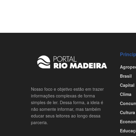
Princi
Agrope
Brasil
Capital
Nosso foco e objetivo estão em trazer
Clima
informações complexas de forma
simples de ler. Dessa forma, a ideia é
Concur
não somente informar, mas também
Cultura
educar seus leitores ao longo dessa
Econom
parceria.
Educaç