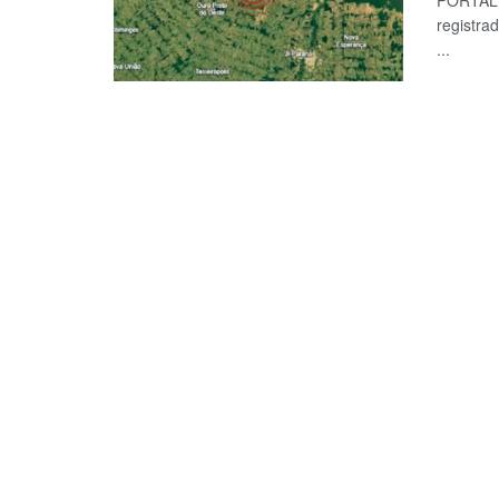
PORTAL 
registra
...