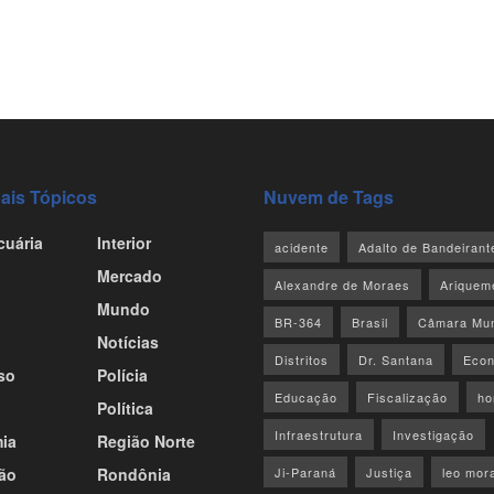
pais Tópicos
Nuvem de Tags
cuária
Interior
acidente
Adalto de Bandeirant
Mercado
Alexandre de Moraes
Ariquem
Mundo
BR-364
Brasil
Câmara Mun
Notícias
Distritos
Dr. Santana
Econ
so
Polícia
Educação
Fiscalização
ho
Política
Infraestrutura
Investigação
ia
Região Norte
ão
Rondônia
Ji-Paraná
Justiça
leo mor