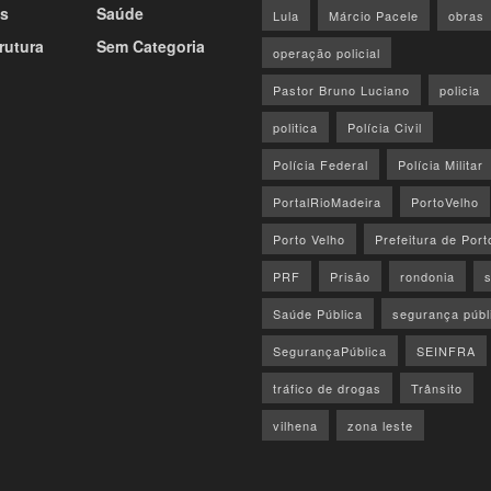
s
Saúde
Lula
Márcio Pacele
obras
rutura
Sem Categoria
operação policial
Pastor Bruno Luciano
policia
politica
Polícia Civil
Polícia Federal
Polícia Militar
PortalRioMadeira
PortoVelho
Porto Velho
Prefeitura de Port
PRF
Prisão
rondonia
Saúde Pública
segurança públ
SegurançaPública
SEINFRA
tráfico de drogas
Trânsito
vilhena
zona leste