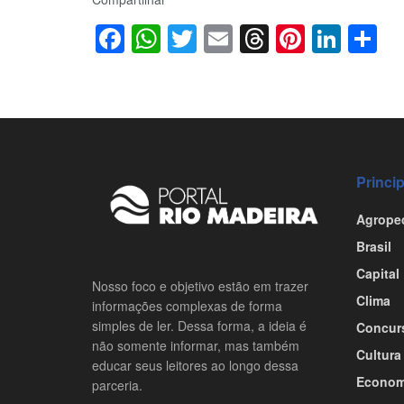
Facebook
WhatsApp
Twitter
Email
Threads
Pintere
Link
S
Princi
Agrope
Brasil
Capital
Nosso foco e objetivo estão em trazer
Clima
informações complexas de forma
simples de ler. Dessa forma, a ideia é
Concur
não somente informar, mas também
Cultura
educar seus leitores ao longo dessa
Econom
parceria.