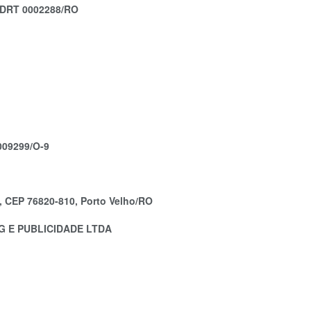
oz DRT 0002288/RO
009299/O-9
l, CEP 76820-810, Porto Velho/RO
G E PUBLICIDADE LTDA