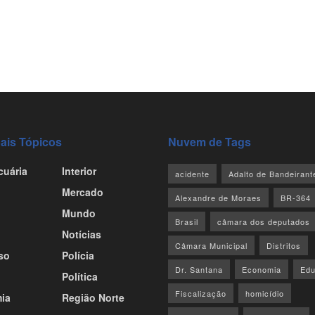
st
edIn
hare
pais Tópicos
Nuvem de Tags
cuária
Interior
acidente
Adalto de Bandeirant
Mercado
Alexandre de Moraes
BR-364
Mundo
Brasil
câmara dos deputados
Notícias
Câmara Municipal
Distritos
so
Polícia
Dr. Santana
Economia
Ed
Política
Fiscalização
homicídio
ia
Região Norte