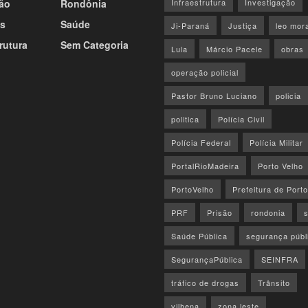
ão
Rondônia
Infraestrutura
Investigação
s
Saúde
Ji-Paraná
Justiça
leo mor
rutura
Sem Categoria
Lula
Márcio Pacele
obras
operação policial
Pastor Bruno Luciano
policia
politica
Polícia Civil
Polícia Federal
Polícia Militar
PortalRioMadeira
Porto Velho
PortoVelho
Prefeitura de Port
PRF
Prisão
rondonia
Saúde Pública
segurança públ
SegurançaPública
SEINFRA
tráfico de drogas
Trânsito
vilhena
zona leste