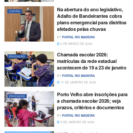
Na abertura do ano legislativo,
CAPITAL
Adalto de Bandeirantes cobra
plano emergencial para distritos
afetados pelas chuvas
BY
PORTAL RIO MADEIRA
2 DE MARÇO DE 2026
Chamada escolar 2026:
EDUCAÇÃO
matrículas da rede estadual
acontecem de 19 a 23 de janeiro
BY
PORTAL RIO MADEIRA
17 DE JANEIRO DE 2026
Porto Velho abre inscrições para
EDUCAÇÃO
a chamada escolar 2026; veja
prazos, critérios e documentos
BY
PORTAL RIO MADEIRA
9 DE JANEIRO DE 2026