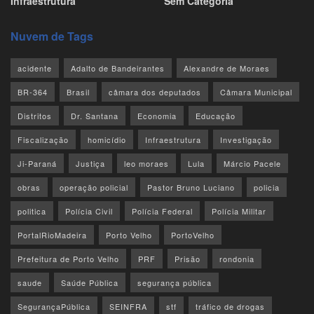
Infraestrutura
Sem Categoria
Nuvem de Tags
acidente
Adalto de Bandeirantes
Alexandre de Moraes
BR-364
Brasil
câmara dos deputados
Câmara Municipal
Distritos
Dr. Santana
Economia
Educação
Fiscalização
homicídio
Infraestrutura
Investigação
Ji-Paraná
Justiça
leo moraes
Lula
Márcio Pacele
obras
operação policial
Pastor Bruno Luciano
policia
politica
Polícia Civil
Polícia Federal
Polícia Militar
PortalRioMadeira
Porto Velho
PortoVelho
Prefeitura de Porto Velho
PRF
Prisão
rondonia
saude
Saúde Pública
segurança pública
SegurançaPública
SEINFRA
stf
tráfico de drogas