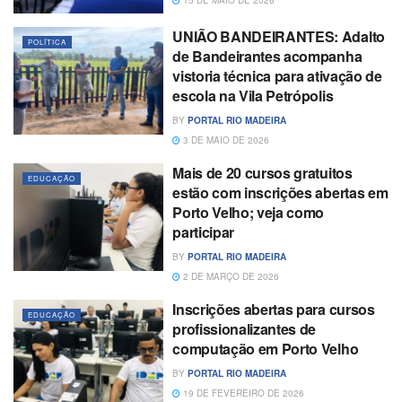
UNIÃO BANDEIRANTES: Adalto
POLÍTICA
de Bandeirantes acompanha
vistoria técnica para ativação de
escola na Vila Petrópolis
BY
PORTAL RIO MADEIRA
3 DE MAIO DE 2026
Mais de 20 cursos gratuitos
EDUCAÇÃO
estão com inscrições abertas em
Porto Velho; veja como
participar
BY
PORTAL RIO MADEIRA
2 DE MARÇO DE 2026
Inscrições abertas para cursos
EDUCAÇÃO
profissionalizantes de
computação em Porto Velho
BY
PORTAL RIO MADEIRA
19 DE FEVEREIRO DE 2026