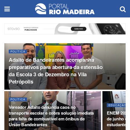
POLÍTICA
Adalto de Bandeirantes acompanha
preparativos para abertura da extensão
da Escola 3 de Dezembro na Vila
Petrópolis
POLÍTICA
EDUCAÇÃO
Vereador Adalto denuncia caos no
transporte escolar e cobra solução imediata
ENEM 2026: 
para falta de combustível em ônibus de
de junho co
União Bandeirantes
estudantes 