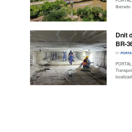
PORTAL 
liberado
Dnit 
BR-36
BY
PORTA
PORTAL 
Transpor
localizad