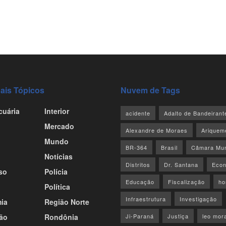
pais Tópicos
Nuvem de Tags
cuária
Interior
acidente
Adalto de Bandeirant
Mercado
Alexandre de Moraes
Ariquem
Mundo
BR-364
Brasil
Câmara Mun
Notícias
Distritos
Dr. Santana
Econ
so
Polícia
Educação
Fiscalização
ho
Política
Infraestrutura
Investigação
ia
Região Norte
ão
Rondônia
Ji-Paraná
Justiça
leo mor