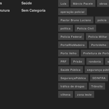
s
Saúde
Lula
Márcio Pacele
obras
rutura
Sem Categoria
operação policial
Pastor Bruno Luciano
policia
politica
Polícia Civil
Polícia Federal
Polícia Militar
PortalRioMadeira
PortoVelho
Porto Velho
Prefeitura de Port
PRF
Prisão
rondonia
Saúde Pública
segurança públ
SegurançaPública
SEINFRA
tráfico de drogas
Trânsito
vilhena
zona leste