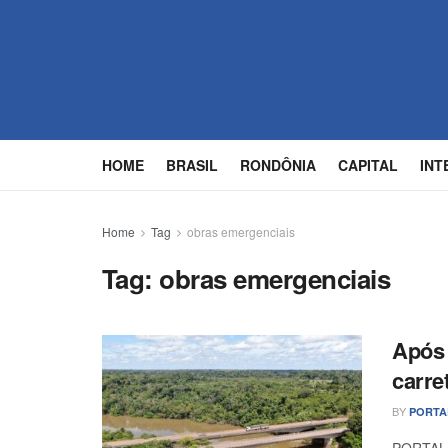
HOME
BRASIL
RONDÔNIA
CAPITAL
INT
Home
Tag
obras emergenciais
Tag:
obras emergenciais
Após 
carre
BY
PORTA