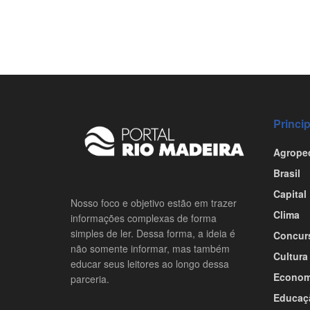
Princi
Agrope
Brasil
Capital
Nosso foco e objetivo estão em trazer
Clima
informações complexas de forma
simples de ler. Dessa forma, a ideia é
Concur
não somente informar, mas também
Cultura
educar seus leitores ao longo dessa
Econom
parceria.
Educaç