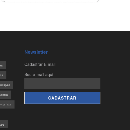
Newsletter
Cadastrar E-mail:
es
Seu e-mail aqui
es
icipal
omia
micídio
aes