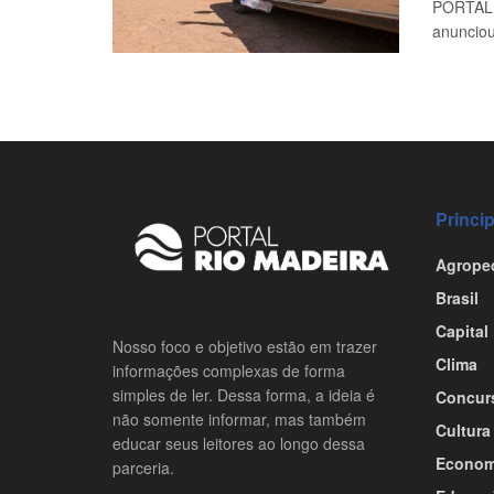
PORTAL R
anunciou
Princi
Agrope
Brasil
Capital
Nosso foco e objetivo estão em trazer
Clima
informações complexas de forma
simples de ler. Dessa forma, a ideia é
Concur
não somente informar, mas também
Cultura
educar seus leitores ao longo dessa
Econom
parceria.