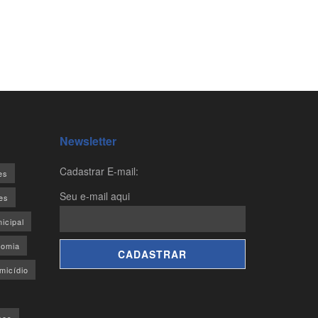
Newsletter
Cadastrar E-mail:
es
Seu e-mail aqui
es
icipal
omia
micídio