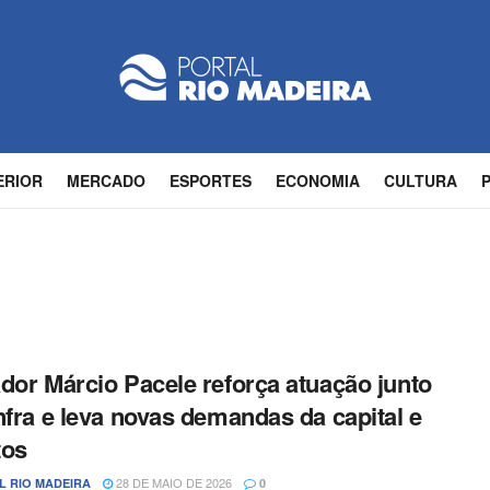
ERIOR
MERCADO
ESPORTES
ECONOMIA
CULTURA
dor Márcio Pacele reforça atuação junto
nfra e leva novas demandas da capital e
tos
28 DE MAIO DE 2026
L RIO MADEIRA
0