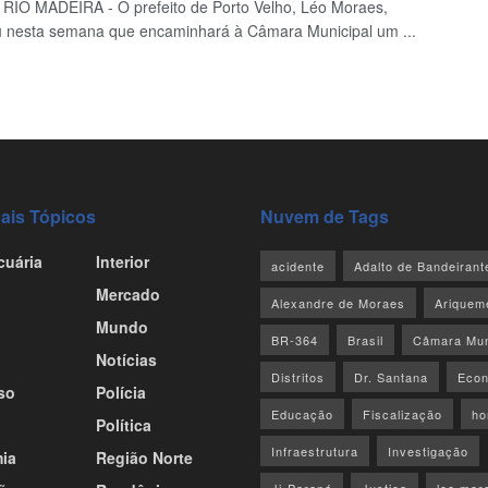
IO MADEIRA - O prefeito de Porto Velho, Léo Moraes,
 nesta semana que encaminhará à Câmara Municipal um ...
pais Tópicos
Nuvem de Tags
cuária
Interior
acidente
Adalto de Bandeirant
Mercado
Alexandre de Moraes
Ariquem
Mundo
BR-364
Brasil
Câmara Mun
Notícias
Distritos
Dr. Santana
Econ
so
Polícia
Educação
Fiscalização
ho
Política
Infraestrutura
Investigação
ia
Região Norte