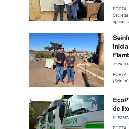
PORTAL 
Secretar
agenda d
Seinf
inicia
Flam
BY
PORTA
PORTAL R
(Seinfra)
EcoPV
de li
BY
PORTA
PORTAL 