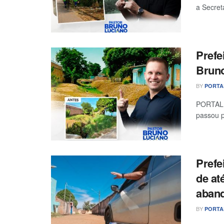
a Secret
Prefe
Bruno
BY
PORTA
PORTAL 
passou p
Prefe
de at
aband
BY
PORTA