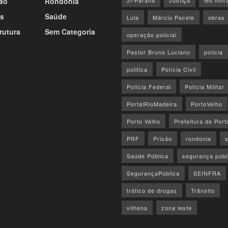
ão
Rondônia
Ji-Paraná
Justiça
leo mor
s
Saúde
Lula
Márcio Pacele
obras
rutura
Sem Categoria
operação policial
Pastor Bruno Luciano
policia
politica
Polícia Civil
Polícia Federal
Polícia Militar
PortalRioMadeira
PortoVelho
Porto Velho
Prefeitura de Port
PRF
Prisão
rondonia
Saúde Pública
segurança públ
SegurançaPública
SEINFRA
tráfico de drogas
Trânsito
vilhena
zona leste