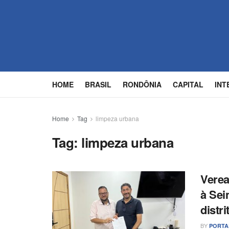
HOME
BRASIL
RONDÔNIA
CAPITAL
INT
Home
Tag
limpeza urbana
Tag:
limpeza urbana
Verea
à Sei
distri
BY
PORTA