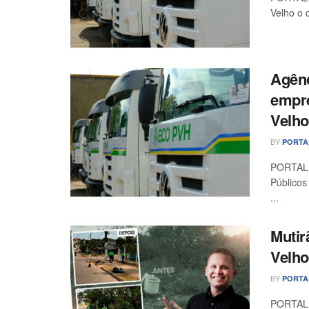
Velho o c
Agênc
empre
Velho
BY
PORTA
PORTAL 
Públicos
...
Mutir
Velho
BY
PORTA
PORTAL R