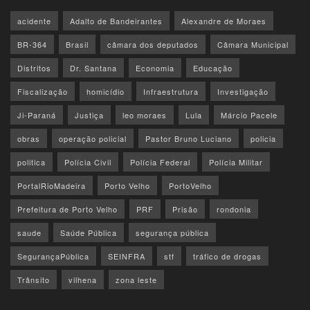
acidente
Adalto de Bandeirantes
Alexandre de Moraes
BR-364
Brasil
câmara dos deputados
Câmara Municipal
Distritos
Dr. Santana
Economia
Educação
Fiscalização
homicídio
Infraestrutura
Investigação
Ji-Paraná
Justiça
leo moraes
Lula
Márcio Pacele
obras
operação policial
Pastor Bruno Luciano
policia
politica
Polícia Civil
Polícia Federal
Polícia Militar
PortalRioMadeira
Porto Velho
PortoVelho
Prefeitura de Porto Velho
PRF
Prisão
rondonia
saude
Saúde Pública
segurança pública
SegurançaPública
SEINFRA
stf
tráfico de drogas
Trânsito
vilhena
zona leste