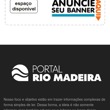
Nosso foco e objetivo estão em trazer informações complexas de
forma simples de ler. Dessa forma, a ideia é não somente