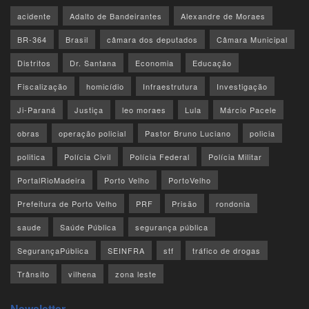
acidente
Adalto de Bandeirantes
Alexandre de Moraes
BR-364
Brasil
câmara dos deputados
Câmara Municipal
Distritos
Dr. Santana
Economia
Educação
Fiscalização
homicídio
Infraestrutura
Investigação
Ji-Paraná
Justiça
leo moraes
Lula
Márcio Pacele
obras
operação policial
Pastor Bruno Luciano
policia
politica
Polícia Civil
Polícia Federal
Polícia Militar
PortalRioMadeira
Porto Velho
PortoVelho
Prefeitura de Porto Velho
PRF
Prisão
rondonia
saude
Saúde Pública
segurança pública
SegurançaPública
SEINFRA
stf
tráfico de drogas
Trânsito
vilhena
zona leste
Newsletter