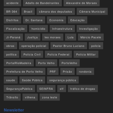
acidente
Adalto de Bandeirantes
Alexandre de Moraes
BR-364
Brasil
câmara dos deputados
Câmara Municipal
Distritos
Dr. Santana
Economia
Educação
Fiscalização
homicídio
Infraestrutura
Investigação
Ji-Paraná
Justiça
leo moraes
Lula
Márcio Pacele
obras
operação policial
Pastor Bruno Luciano
policia
politica
Polícia Civil
Polícia Federal
Polícia Militar
PortalRioMadeira
Porto Velho
PortoVelho
Prefeitura de Porto Velho
PRF
Prisão
rondonia
saude
Saúde Pública
segurança pública
SegurançaPública
SEINFRA
stf
tráfico de drogas
Trânsito
vilhena
zona leste
Newsletter