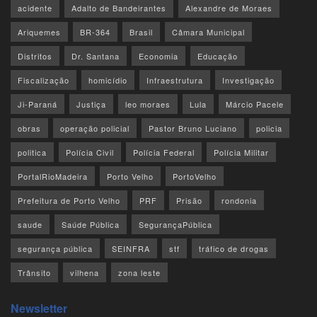
acidente
Adalto de Bandeirantes
Alexandre de Moraes
Ariquemes
BR-364
Brasil
Câmara Municipal
Distritos
Dr. Santana
Economia
Educação
Fiscalização
homicídio
Infraestrutura
Investigação
Ji-Paraná
Justiça
leo moraes
Lula
Márcio Pacele
obras
operação policial
Pastor Bruno Luciano
policia
politica
Polícia Civil
Polícia Federal
Polícia Militar
PortalRioMadeira
Porto Velho
PortoVelho
Prefeitura de Porto Velho
PRF
Prisão
rondonia
saude
Saúde Pública
SegurançaPública
segurança pública
SEINFRA
stf
tráfico de drogas
Trânsito
vilhena
zona leste
Newsletter