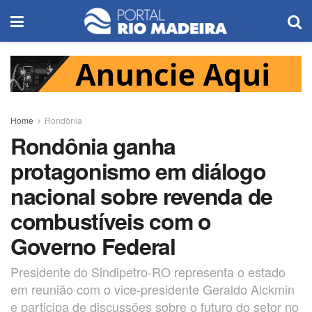
Home
Rondônia
Rondônia ganha
protagonismo em diálogo
nacional sobre revenda de
combustíveis com o
Governo Federal
Presidente do Sindipetro-RO representa o estado
em reunião com o vice-presidente Geraldo Alckmin
e participa de discussões sobre o futuro do setor no