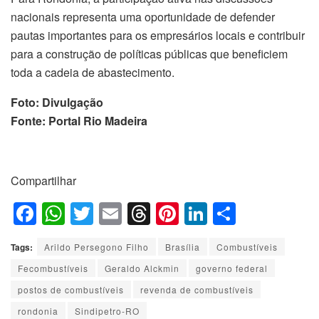
nacionais representa uma oportunidade de defender
pautas importantes para os empresários locais e contribuir
para a construção de políticas públicas que beneficiem
toda a cadeia de abastecimento.
Foto: Divulgação
Fonte: Portal Rio Madeira
Compartilhar
F
W
T
E
T
Pi
Li
S
a
h
wi
m
hr
nt
n
h
Tags:
Arildo Persegono Filho
Brasília
Combustíveis
c
at
tt
ail
e
er
k
ar
Fecombustíveis
Geraldo Alckmin
governo federal
e
s
er
a
e
e
e
postos de combustíveis
revenda de combustíveis
b
A
d
st
dI
rondonia
Sindipetro-RO