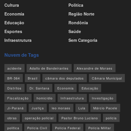
Cultura
Política
Economia
Região Norte
Educação
Rondônia
Esportes
Saúde
Infraestrutura
Sem Categoria
Nuvem de Tags
acidente
Adalto de Bandeirantes
Alexandre de Moraes
BR-364
Brasil
câmara dos deputados
Câmara Municipal
Distritos
Dr. Santana
Economia
Educação
Fiscalização
homicídio
Infraestrutura
Investigação
Ji-Paraná
Justiça
leo moraes
Lula
Márcio Pacele
obras
operação policial
Pastor Bruno Luciano
policia
politica
Polícia Civil
Polícia Federal
Polícia Militar