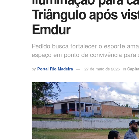
Triângulo após vis
Emdur
Pedido busca fortalecer o esporte ama
espaço em ponto de convivência para
by
Portal Rio Madeira
27 de maio de 2026
in
Capita