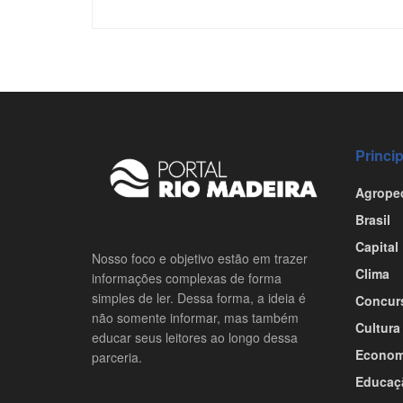
Princi
Agrope
Brasil
Capital
Nosso foco e objetivo estão em trazer
Clima
informações complexas de forma
simples de ler. Dessa forma, a ideia é
Concur
não somente informar, mas também
Cultura
educar seus leitores ao longo dessa
Econom
parceria.
Educaç