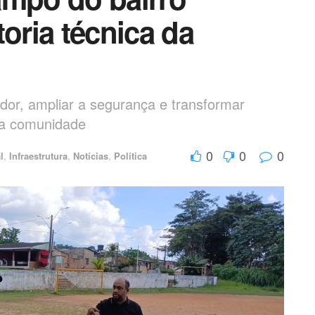
toria técnica da
dor, ampliar a segurança e transformar
 a comunidade
0
0
0
l
,
Infraestrutura
,
Notícias
,
Política