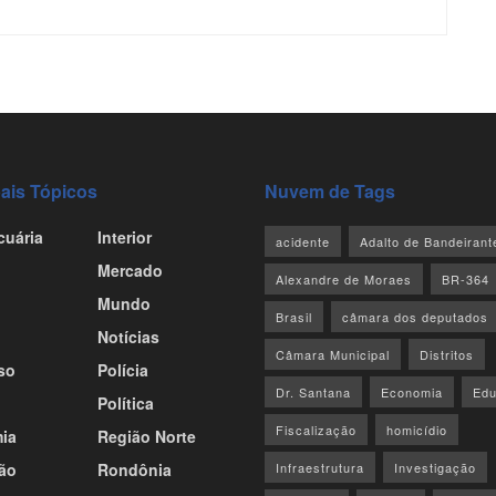
pais Tópicos
Nuvem de Tags
cuária
Interior
acidente
Adalto de Bandeirant
Mercado
Alexandre de Moraes
BR-364
Mundo
Brasil
câmara dos deputados
Notícias
Câmara Municipal
Distritos
so
Polícia
Dr. Santana
Economia
Ed
Política
Fiscalização
homicídio
ia
Região Norte
ão
Rondônia
Infraestrutura
Investigação