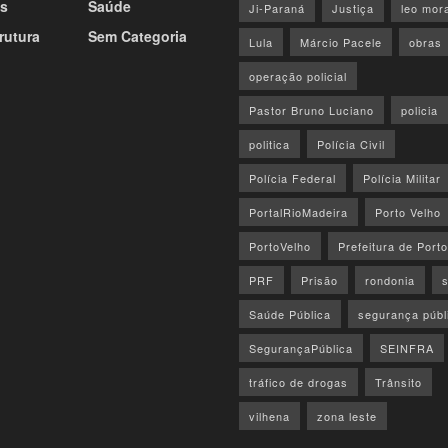
s
Saúde
Ji-Paraná
Justiça
leo mor
rutura
Sem Categoria
Lula
Márcio Pacele
obras
operação policial
Pastor Bruno Luciano
policia
politica
Polícia Civil
Polícia Federal
Polícia Militar
PortalRioMadeira
Porto Velho
PortoVelho
Prefeitura de Port
PRF
Prisão
rondonia
Saúde Pública
segurança públ
SegurançaPública
SEINFRA
tráfico de drogas
Trânsito
vilhena
zona leste