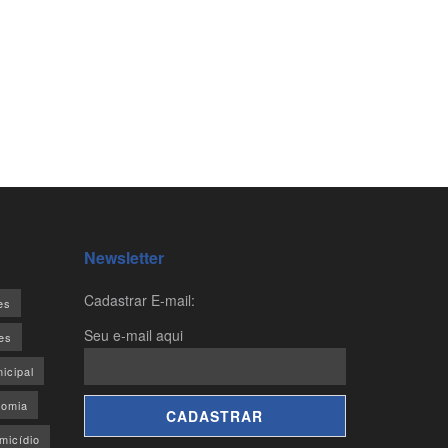
Newsletter
Cadastrar E-mail:
es
Seu e-mail aqui
es
icipal
omia
micídio