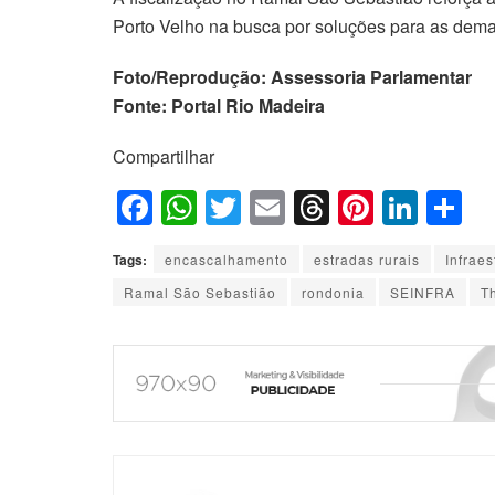
Porto Velho na busca por soluções para as dem
Foto/Reprodução: Assessoria Parlamentar
Fonte: Portal Rio Madeira
Compartilhar
F
W
T
E
T
Pi
Li
S
a
h
wi
m
hr
nt
n
h
Tags:
encascalhamento
estradas rurais
Infraes
c
at
tt
ail
e
er
k
ar
Ramal São Sebastião
rondonia
SEINFRA
T
e
s
er
a
e
e
e
b
A
d
st
dI
o
p
s
n
o
p
k