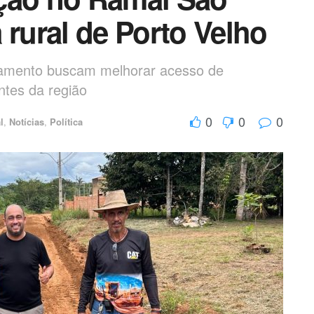
 rural de Porto Velho
hamento buscam melhorar acesso de
ntes da região
0
0
0
l
,
Notícias
,
Política