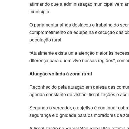
afirmando que a administração municipal vem amp
município.
O parlamentar ainda destacou o trabalho do sec
comprometimento da equipe na execução das ob
população rural.
“Atualmente existe uma atenção maior às necessi
diferença para quem vive nessas regiões”, come
Atuação voltada à zona rural
Reconhecido pela atuação em defesa das comun
agenda constante de visitas, fiscalizações e ac
Segundo o vereador, o objetivo é continuar cobr
segurança e dignidade para os moradores da zon
A fiscalização no Ramal São Sebastião reforça a 