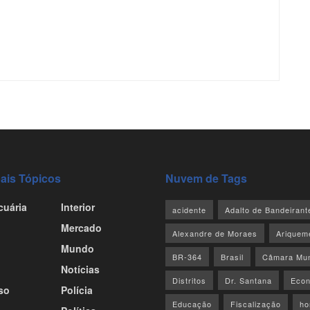
pais Tópicos
Nuvem de Tags
cuária
Interior
acidente
Adalto de Bandeirant
Mercado
Alexandre de Moraes
Ariquem
Mundo
BR-364
Brasil
Câmara Mun
Notícias
Distritos
Dr. Santana
Econ
so
Polícia
Educação
Fiscalização
ho