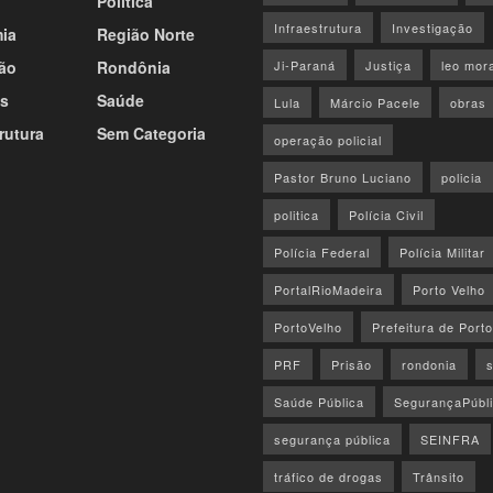
Política
Infraestrutura
Investigação
ia
Região Norte
ão
Rondônia
Ji-Paraná
Justiça
leo mor
s
Saúde
Lula
Márcio Pacele
obras
rutura
Sem Categoria
operação policial
Pastor Bruno Luciano
policia
politica
Polícia Civil
Polícia Federal
Polícia Militar
PortalRioMadeira
Porto Velho
PortoVelho
Prefeitura de Port
PRF
Prisão
rondonia
Saúde Pública
SegurançaPúbl
segurança pública
SEINFRA
tráfico de drogas
Trânsito