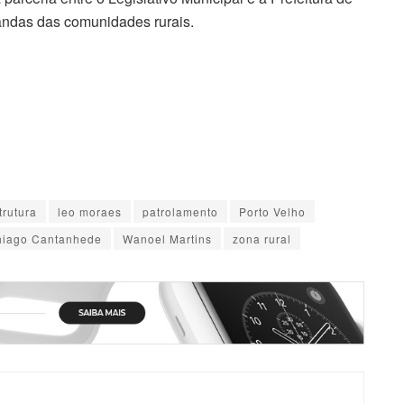
andas das comunidades rurais.
trutura
leo moraes
patrolamento
Porto Velho
hiago Cantanhede
Wanoel Martins
zona rural