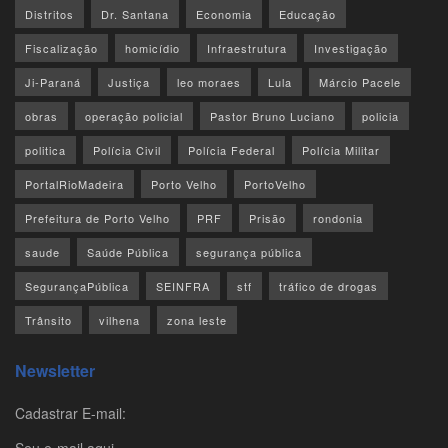
Distritos
Dr. Santana
Economia
Educação
Fiscalização
homicídio
Infraestrutura
Investigação
Ji-Paraná
Justiça
leo moraes
Lula
Márcio Pacele
obras
operação policial
Pastor Bruno Luciano
policia
politica
Polícia Civil
Polícia Federal
Polícia Militar
PortalRioMadeira
Porto Velho
PortoVelho
Prefeitura de Porto Velho
PRF
Prisão
rondonia
saude
Saúde Pública
segurança pública
SegurançaPública
SEINFRA
stf
tráfico de drogas
Trânsito
vilhena
zona leste
Newsletter
Cadastrar E-mail: