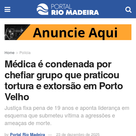
Home
Polícia
Médica é condenada por
chefiar grupo que praticou
tortura e extorsão em Porto
Velho
Justiça fixa pena de 19 anos e aponta liderança em
esquema que submeteu vítima a agressões e
ameaças de morte.
by
Portal Rio Madeira
23 de dezembro de 2025