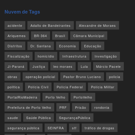
Nuvem de Tags
acidente
Adalto de Bandeirantes
Alexandre de Moraes
Ariquemes
BR-364
Brasil
Câmara Municipal
Distritos
Dr. Santana
Economia
Educação
Fiscalização
homicídio
Infraestrutura
Investigação
Ji-Paraná
Justiça
leo moraes
Lula
Márcio Pacele
obras
operação policial
Pastor Bruno Luciano
policia
politica
Polícia Civil
Polícia Federal
Polícia Militar
PortalRioMadeira
Porto Velho
PortoVelho
Prefeitura de Porto Velho
PRF
Prisão
rondonia
saude
Saúde Pública
SegurançaPública
segurança pública
SEINFRA
stf
tráfico de drogas