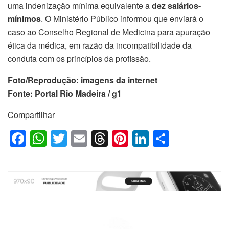
uma indenização mínima equivalente a
dez salários-
mínimos
. O Ministério Público informou que enviará o
caso ao Conselho Regional de Medicina para apuração
ética da médica, em razão da incompatibilidade da
conduta com os princípios da profissão.
Foto/Reprodução: imagens da internet
Fonte: Portal Rio Madeira / g1
Compartilhar
F
W
T
E
T
Pi
Li
S
a
h
wi
m
hr
nt
n
h
c
at
tt
ail
e
er
k
ar
e
s
er
a
e
e
e
b
A
d
st
dI
o
p
s
n