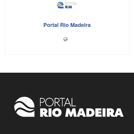
o
p
k
Portal Rio Madeira