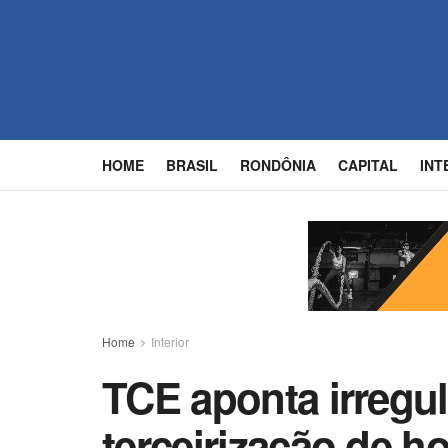
HOME
BRASIL
RONDÔNIA
CAPITAL
INT
Home
Interior
TCE aponta irregu
terceirização de ho