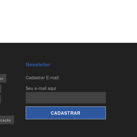
Newsletter
Cadastrar E-mail:
es
Seu e-mail aqui
ucação