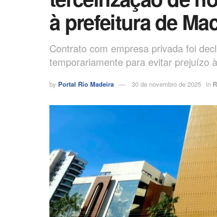
à prefeitura de M
Contrato com empresa privada foi decl
temporariamente para evitar prejuízo 
by
Portal Rio Madeira
30 de novembro de 2025
in
R