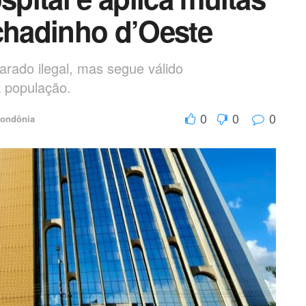
achadinho d’Oeste
arado ilegal, mas segue válido
à população.
0
0
0
ondônia