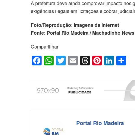
A prefeitura deve ainda comprovar impacto nos ga
exigências ilegais em licitações e cobrar judicia
Foto/Reprodução: imagens da internet
Fonte: Portal Rio Madeira / Machadinho News
Compartilhar
F
W
T
E
T
Pi
Li
S
a
h
wi
m
hr
nt
n
h
c
at
tt
ail
e
er
k
ar
e
s
er
a
e
e
e
b
A
d
st
dI
o
p
s
n
o
p
Portal Rio Madeira
k