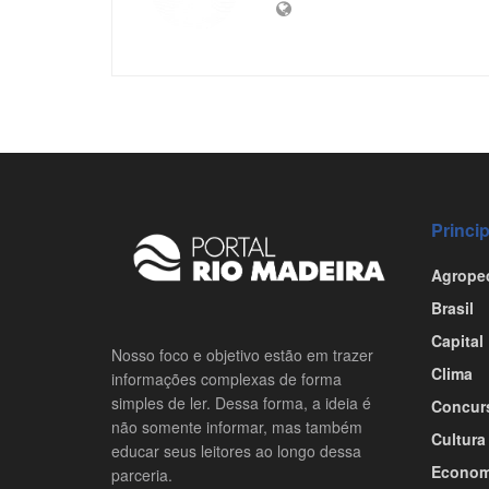
Princi
Agrope
Brasil
Capital
Nosso foco e objetivo estão em trazer
Clima
informações complexas de forma
simples de ler. Dessa forma, a ideia é
Concur
não somente informar, mas também
Cultura
educar seus leitores ao longo dessa
Econom
parceria.