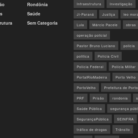
ão
Rondônia
Infraestrutura
Investigação
s
Saúde
Ji-Paraná
Justiça
leo mor
rutura
Sem Categoria
Lula
Márcio Pacele
obras
operação policial
Pastor Bruno Luciano
policia
politica
Polícia Civil
Polícia Federal
Polícia Militar
PortalRioMadeira
Porto Velho
PortoVelho
Prefeitura de Port
PRF
Prisão
rondonia
Saúde Pública
segurança públ
SegurançaPública
SEINFRA
tráfico de drogas
Trânsito