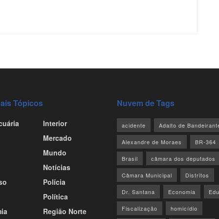
pais Tópicos
Nuvem de Tags
cuária
Interior
acidente
Adalto de Bandeirant
Mercado
Alexandre de Moraes
BR-364
Mundo
Brasil
câmara dos deputados
Notícias
Câmara Municipal
Distritos
so
Polícia
Dr. Santana
Economia
Ed
Política
Fiscalização
homicídio
ia
Região Norte