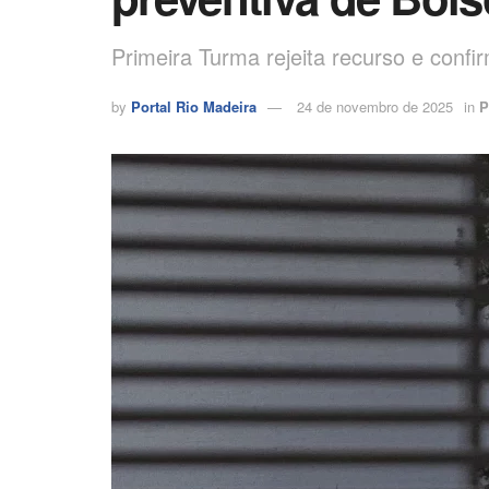
Primeira Turma rejeita recurso e conf
by
Portal Rio Madeira
24 de novembro de 2025
in
P