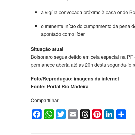
a vigília convocada próximo à casa onde Bo
o iminente início do cumprimento da pena de
apontado como líder.
Situação atual
Bolsonaro segue detido em cela especial na PF 
permanece aberta até as 20h desta segunda-feir
Foto/Reprodução: imagens da internet
Fonte: Portal Rio Madeira
Compartilhar
F
W
T
E
T
Pi
Li
S
a
h
wi
m
hr
nt
n
h
c
at
tt
ail
e
er
k
ar