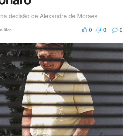
irma decisão de Alexandre de Moraes
0
0
0
olítica