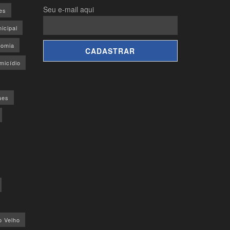
Seu e-mail aqui
es
icipal
omia
micídio
aes
o Velho