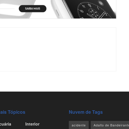
pais Tópicos
Nuvem de Tags
cuária
Interior
acidente
Adalto de Bandeirant