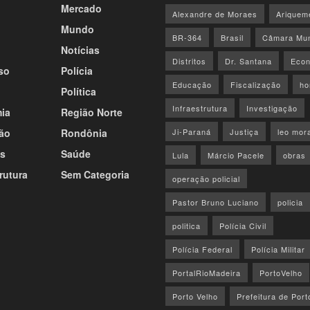
Mercado
Alexandre de Moraes
Ariquem
Mundo
BR-364
Brasil
Câmara Mun
Notícias
Distritos
Dr. Santana
Econ
so
Polícia
Educação
Fiscalização
ho
Política
Infraestrutura
Investigação
ia
Região Norte
ão
Rondônia
Ji-Paraná
Justiça
leo mor
s
Saúde
Lula
Márcio Pacele
obras
rutura
Sem Categoria
operação policial
Pastor Bruno Luciano
policia
politica
Polícia Civil
Polícia Federal
Polícia Militar
PortalRioMadeira
PortoVelho
Porto Velho
Prefeitura de Port