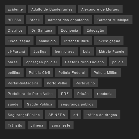
acidente
Adalto de Bandeirantes
Alexandre de Moraes
BR-364
Brasil
câmara dos deputados
Câmara Municipal
Distritos
Dr. Santana
Economia
Educação
Fiscalização
homicídio
Infraestrutura
Investigação
Ji-Paraná
Justiça
leo moraes
Lula
Márcio Pacele
obras
operação policial
Pastor Bruno Luciano
policia
politica
Polícia Civil
Polícia Federal
Polícia Militar
PortalRioMadeira
Porto Velho
PortoVelho
Prefeitura de Porto Velho
PRF
Prisão
rondonia
saude
Saúde Pública
segurança pública
SegurançaPública
SEINFRA
stf
tráfico de drogas
Trânsito
vilhena
zona leste