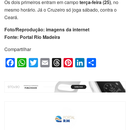
Os dois primeiros entram em campo
terça-feira (25)
, no
mesmo horário. Já o Cruzeiro só joga sábado, contra o
Ceará.
Foto/Reprodução: imagens da internet
Fonte: Portal Rio Madeira
Compartilhar
F
W
T
E
T
Pi
Li
S
a
h
wi
m
hr
nt
n
h
c
at
tt
ail
e
er
k
ar
e
s
er
a
e
e
e
b
A
d
st
dI
o
p
s
n
o
p
k