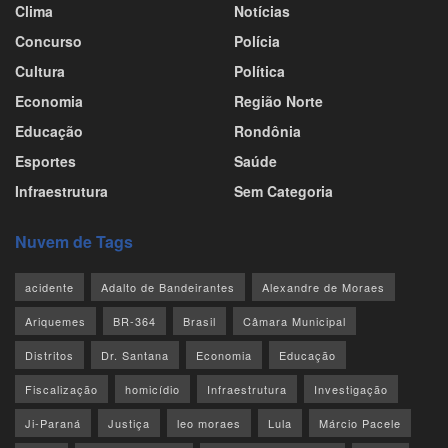
Clima
Notícias
Concurso
Polícia
Cultura
Política
Economia
Região Norte
Educação
Rondônia
Esportes
Saúde
Infraestrutura
Sem Categoria
Nuvem de Tags
acidente
Adalto de Bandeirantes
Alexandre de Moraes
Ariquemes
BR-364
Brasil
Câmara Municipal
Distritos
Dr. Santana
Economia
Educação
Fiscalização
homicídio
Infraestrutura
Investigação
Ji-Paraná
Justiça
leo moraes
Lula
Márcio Pacele