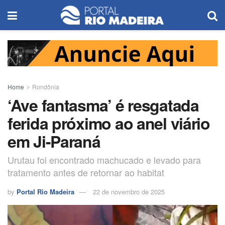
Home
Rondônia
‘Ave fantasma’ é resgatada
ferida próximo ao anel viário
em Ji-Paraná
Urutau foi encontrado machucado e levado para
tratamento antes de retornar ao habitat
by
Portal Rio Madeira
22 de novembro de 2025