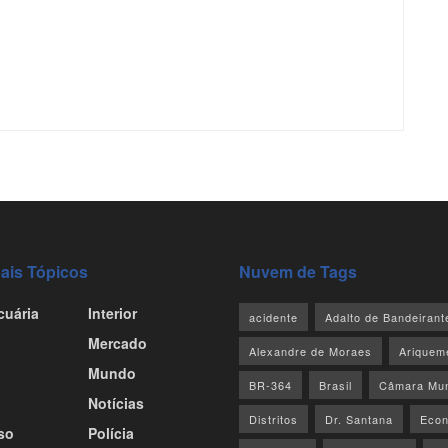
pais Tópicos
Nuvem de Tags
cuária
Interior
acidente
Adalto de Bandeirant
Mercado
Alexandre de Moraes
Ariquem
Mundo
BR-364
Brasil
Câmara Mun
Notícias
Distritos
Dr. Santana
Econ
so
Polícia