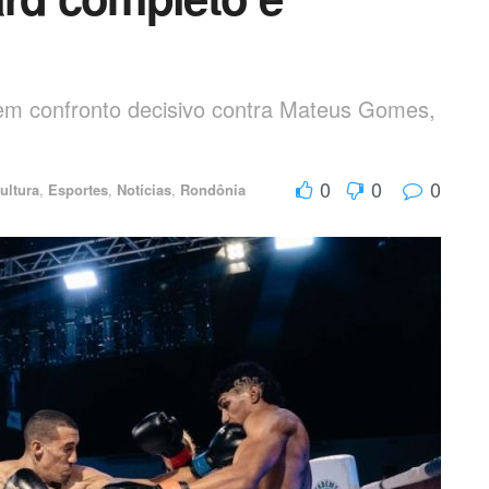
em confronto decisivo contra Mateus Gomes,
0
0
0
ultura
,
Esportes
,
Notícias
,
Rondônia