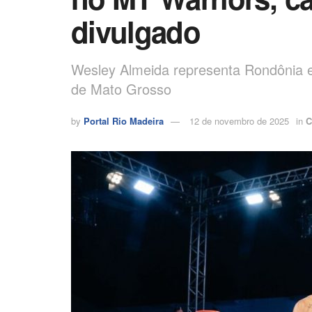
divulgado
Wesley Almeida representa Rondônia 
de Mato Grosso
by
Portal Rio Madeira
12 de novembro de 2025
in
C