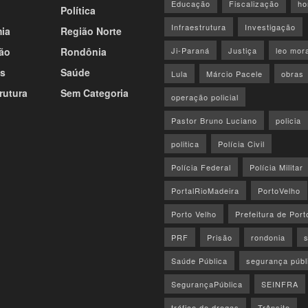
Educação
Fiscalização
ho
Política
Infraestrutura
Investigação
ia
Região Norte
ão
Rondônia
Ji-Paraná
Justiça
leo mor
s
Saúde
Lula
Márcio Pacele
obras
rutura
Sem Categoria
operação policial
Pastor Bruno Luciano
policia
politica
Polícia Civil
Polícia Federal
Polícia Militar
PortalRioMadeira
PortoVelho
Porto Velho
Prefeitura de Port
PRF
Prisão
rondonia
Saúde Pública
segurança públ
SegurançaPública
SEINFRA
tráfico de drogas
Trânsito