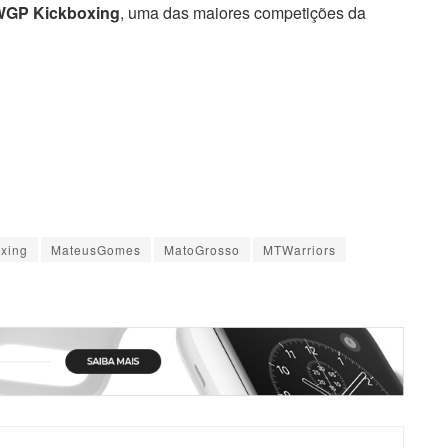
WGP Kickboxing
, uma das maiores competições da
xing
MateusGomes
MatoGrosso
MTWarriors