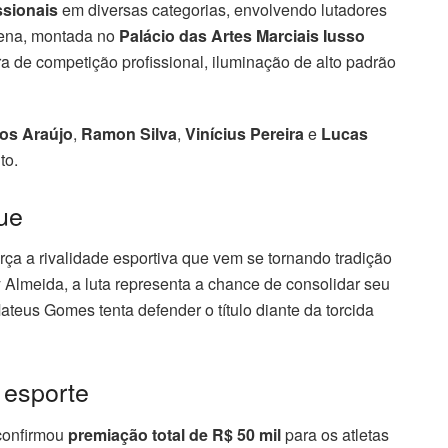
ssionais
em diversas categorias, envolvendo lutadores
rena, montada no
Palácio das Artes Marciais Iusso
ura de competição profissional, iluminação de alto padrão
los Araújo
,
Ramon Silva
,
Vinícius Pereira
e
Lucas
to.
ue
rça a rivalidade esportiva que vem se tornando tradição
 Almeida, a luta representa a chance de consolidar seu
teus Gomes tenta defender o título diante da torcida
 esporte
 confirmou
premiação total de R$ 50 mil
para os atletas