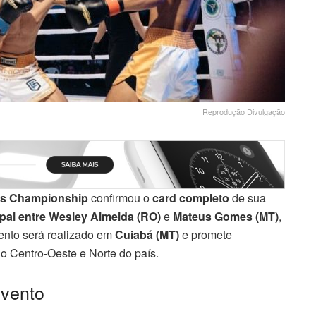
Reprodução Divulgação
rs Championship
confirmou o
card completo
de sua
ipal entre Wesley Almeida (RO)
e
Mateus Gomes (MT)
,
vento será realizado em
Cuiabá (MT)
e promete
o o Centro-Oeste e Norte do país.
evento