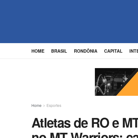
HOME
BRASIL
RONDÔNIA
CAPITAL
INT
Home
Esportes
Atletas de RO e M
no MT Warriors; c