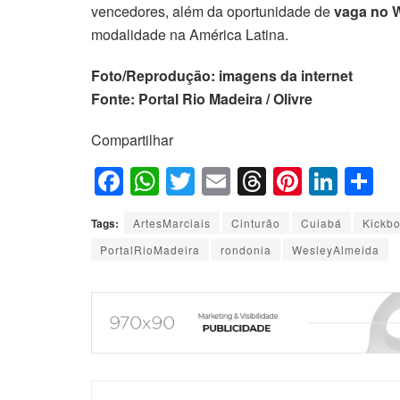
vencedores, além da oportunidade de
vaga no 
modalidade na América Latina.
Foto/Reprodução: imagens da internet
Fonte: Portal Rio Madeira / Olivre
Compartilhar
F
W
T
E
T
Pi
Li
S
a
h
wi
m
hr
nt
n
h
Tags:
ArtesMarciais
Cinturão
Cuiabá
Kickbo
c
at
tt
ail
e
er
k
ar
PortalRioMadeira
rondonia
WesleyAlmeida
e
s
er
a
e
e
e
b
A
d
st
dI
o
p
s
n
o
p
k