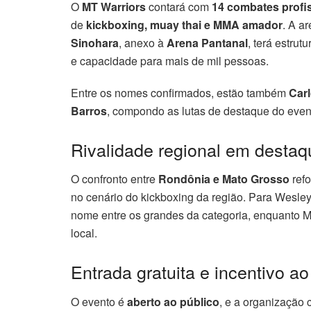
O
MT Warriors
contará com
14 combates profi
de
kickboxing, muay thai e MMA amador
. A a
Sinohara
, anexo à
Arena Pantanal
, terá estrut
e capacidade para mais de mil pessoas.
Entre os nomes confirmados, estão também
Car
Barros
, compondo as lutas de destaque do even
Rivalidade regional em destaq
O confronto entre
Rondônia e Mato Grosso
refo
no cenário do kickboxing da região. Para Wesley
nome entre os grandes da categoria, enquanto Ma
local.
Entrada gratuita e incentivo ao
O evento é
aberto ao público
, e a organização