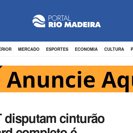
ERIOR
MERCADO
ESPORTES
ECONOMIA
CULTURA
T disputam cinturão
ard completo é