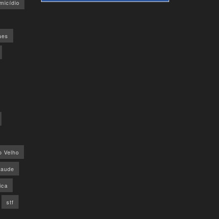
micídio
aes
o Velho
saude
ica
stf