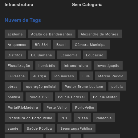
Infraestrutura
Sem Categoria
Nuvem de Tags
acidente
Adalto de Bandeirantes
Alexandre de Moraes
Ariquemes
BR-364
Brasil
Câmara Municipal
Distritos
Dr. Santana
Economia
Educação
Fiscalização
homicídio
Infraestrutura
Investigação
Ji-Paraná
Justiça
leo moraes
Lula
Márcio Pacele
obras
operação policial
Pastor Bruno Luciano
policia
politica
Polícia Civil
Polícia Federal
Polícia Militar
PortalRioMadeira
Porto Velho
PortoVelho
Prefeitura de Porto Velho
PRF
Prisão
rondonia
saude
Saúde Pública
SegurançaPública