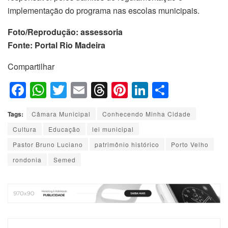
implementação do programa nas escolas municipais.
Foto/Reprodução: assessoria
Fonte: Portal Rio Madeira
Compartilhar
F
W
T
E
T
Pi
Li
S
a
h
wi
m
hr
nt
n
h
Tags:
Câmara Municipal
Conhecendo Minha Cidade
c
at
tt
ail
e
er
k
ar
Cultura
Educação
lei municipal
e
s
er
a
e
e
e
Pastor Bruno Luciano
patrimônio histórico
Porto Velho
b
A
d
st
dI
rondonia
Semed
o
p
s
n
o
p
k