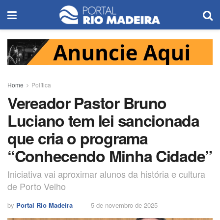
Home
Política
Vereador Pastor Bruno
Luciano tem lei sancionada
que cria o programa
“Conhecendo Minha Cidade”
Iniciativa vai aproximar alunos da história e cultura
de Porto Velho
by
Portal Rio Madeira
5 de novembro de 2025