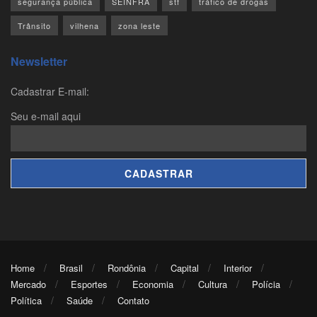
segurança pública
SEINFRA
stf
tráfico de drogas
Trânsito
vilhena
zona leste
Newsletter
Cadastrar E-mail:
Seu e-mail aqui
Home
Brasil
Rondônia
Capital
Interior
Mercado
Esportes
Economia
Cultura
Polícia
Política
Saúde
Contato