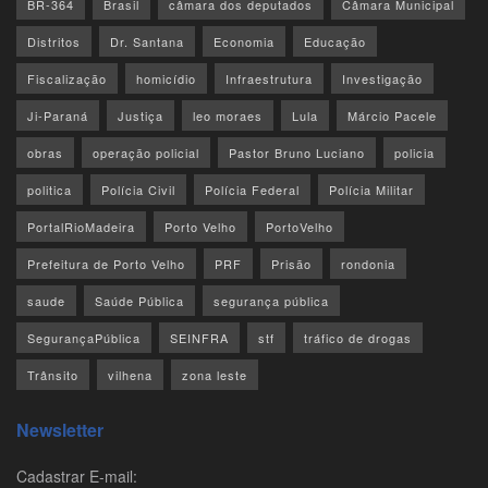
BR-364
Brasil
câmara dos deputados
Câmara Municipal
Distritos
Dr. Santana
Economia
Educação
Fiscalização
homicídio
Infraestrutura
Investigação
Ji-Paraná
Justiça
leo moraes
Lula
Márcio Pacele
obras
operação policial
Pastor Bruno Luciano
policia
politica
Polícia Civil
Polícia Federal
Polícia Militar
PortalRioMadeira
Porto Velho
PortoVelho
Prefeitura de Porto Velho
PRF
Prisão
rondonia
saude
Saúde Pública
segurança pública
SegurançaPública
SEINFRA
stf
tráfico de drogas
Trânsito
vilhena
zona leste
Newsletter
Cadastrar E-mail: