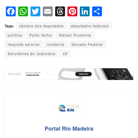
F
W
T
E
T
Pi
Li
S
a
h
wi
m
hr
nt
n
h
Tags:
câmara dos deputados
deputados federais
c
at
tt
ail
e
er
k
ar
politica
Porto Velho
Rafael Prudente
e
s
er
a
e
e
e
reajuste salarial
rondonia
Senado Federal
b
A
d
st
dI
Servidores do Judiciário
stf
o
p
s
n
o
p
k
Portal Rio Madeira