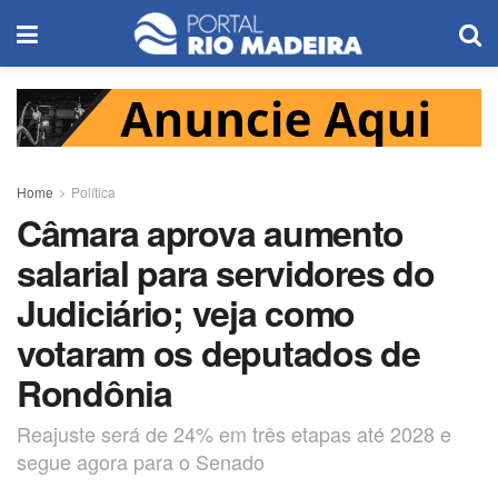
Home
Política
Câmara aprova aumento
salarial para servidores do
Judiciário; veja como
votaram os deputados de
Rondônia
Reajuste será de 24% em três etapas até 2028 e
segue agora para o Senado