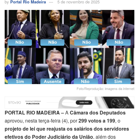
by
Portal Rio Madeira
5 de novembro de 2025
Foto/Reprodução: imagens da internet
PORTAL RIO MADEIRA –
A
Câmara dos Deputados
aprovou, nesta terça-feira (4), por
299 votos a 199
, o
projeto de lei que reajusta os salários dos servidores
efetivos do Poder Judiciário da União
, além dos