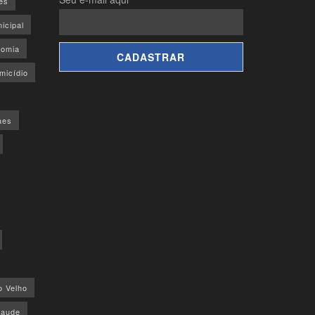
es
icipal
omia
micídio
aes
o Velho
saude