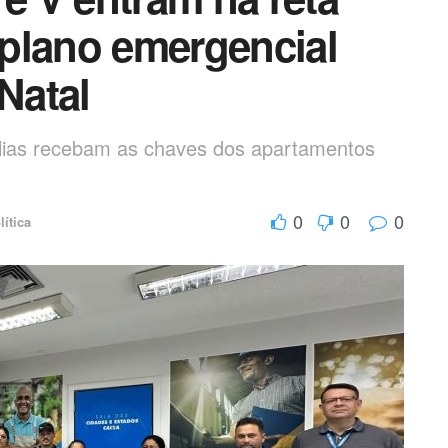
a plano emergencial
Natal
ílias recebam as chaves dos apartamentos
0
0
0
lítica