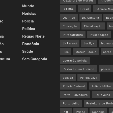
Alexandre de Moraes
Ariquem
Mundo
BR-364
Brasil
Câmara Mun
Notícias
Distritos
Dr. Santana
Econ
so
Polícia
Educação
Fiscalização
ho
Política
Infraestrutura
Investigação
ia
Região Norte
ão
Rondônia
Ji-Paraná
Justiça
leo mor
s
Saúde
Lula
Márcio Pacele
obras
rutura
Sem Categoria
operação policial
Pastor Bruno Luciano
policia
politica
Polícia Civil
Polícia Federal
Polícia Militar
PortalRioMadeira
PortoVelho
Porto Velho
Prefeitura de Port
PRF
Prisão
rondonia