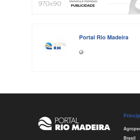
o
p
k
Portal Rio Madeira
Princi
Agrope
Brasil