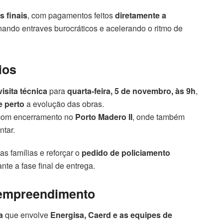
s finais
, com pagamentos feitos
diretamente a
inando entraves burocráticos e acelerando o ritmo de
ios
visita técnica
para
quarta-feira, 5 de novembro, às 9h
,
e perto
a evolução das obras.
, com encerramento no
Porto Madero II
, onde também
ntar.
r as famílias e reforçar o
pedido de policiamento
nte a fase final de entrega.
o empreendimento
a
que envolve
Energisa, Caerd e as equipes de