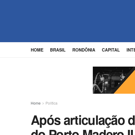
HOME
BRASIL
RONDÔNIA
CAPITAL
INT
Home
Política
Após articulação d
do Porto Madero II