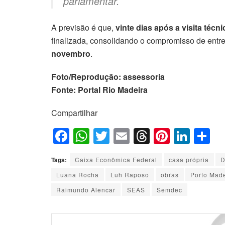
parlamentar.
A previsão é que,
vinte dias após a visita técni
finalizada, consolidando o compromisso de entr
novembro
.
Foto/Reprodução: assessoria
Fonte: Portal Rio Madeira
Compartilhar
F
W
T
E
T
Pi
Li
S
a
h
wi
m
hr
nt
n
h
Tags:
Caixa Econômica Federal
casa própria
D
c
at
tt
ail
e
er
k
ar
Luana Rocha
Luh Raposo
obras
Porto Mad
e
s
er
a
e
e
e
Raimundo Alencar
SEAS
Semdec
b
A
d
st
dI
o
p
s
n