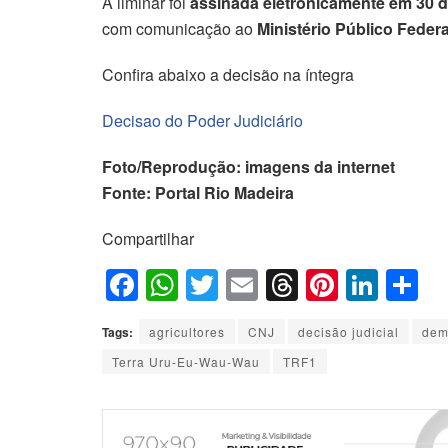
A liminar foi
assinada eletronicamente em 30 d
com comunicação ao
Ministério Público Feder
Confira abaixo a decisão na íntegra
Decisao do Poder Judiciário
Foto/Reprodução: imagens da internet
Fonte: Portal Rio Madeira
Compartilhar
F
W
T
E
T
Pi
Li
S
a
h
wi
m
hr
nt
n
h
Tags:
agricultores
CNJ
decisão judicial
dem
c
at
tt
ail
e
er
k
ar
Terra Uru-Eu-Wau-Wau
TRF1
e
s
er
a
e
e
e
b
A
d
st
dI
o
p
s
n