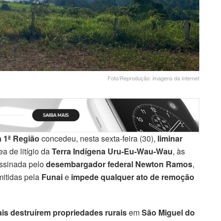
Foto/Reprodução: imagens da internet
a 1ª Região
concedeu, nesta sexta-feira (30),
liminar
a de litígio da
Terra Indígena Uru-Eu-Wau-Wau
, às
assinada pelo
desembargador federal Newton Ramos
,
itidas pela
Funai
e
impede qualquer ato de remoção
ais destruírem propriedades rurais
em
São Miguel do