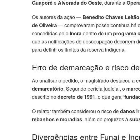
Guaporé
e
Alvorada do Oeste
, durante a
Opera
Os autores da ação —
Benedito Chaves Leitão
de Oliveira
— comprovaram posse contínua há 
concedidas pelo
Incra
dentro de um
programa o
que as notificações de desocupação decorrem 
para definir os limites da reserva indígena.
Erro de demarcação e risco de 
Ao analisar o pedido, o magistrado destacou a e
demarcatório
. Segundo perícia judicial, o
marco
descrito no
decreto de 1991
, o que gera “
fundad
O relator também considerou o risco de
danos ir
rebanhos e moradias
, além de prejuízos à
subs
Divergências entre Funai e Inc