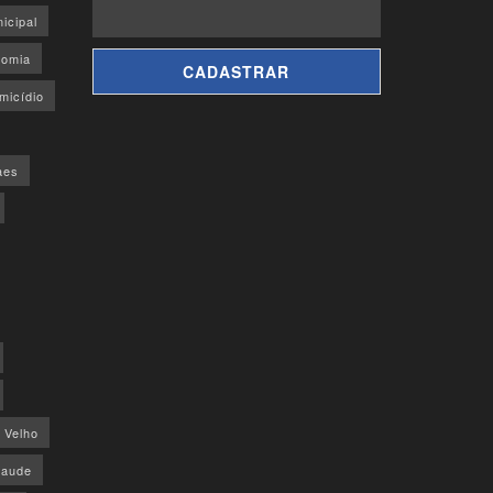
icipal
omia
micídio
aes
o Velho
saude