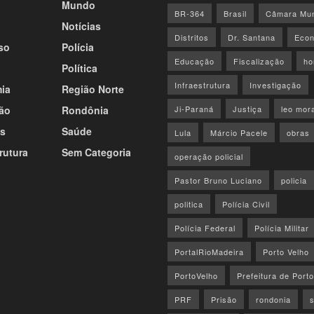
Mundo
BR-364
Brasil
Câmara Mun
Notícias
Distritos
Dr. Santana
Econ
so
Polícia
Educação
Fiscalização
ho
Política
Infraestrutura
Investigação
ia
Região Norte
ão
Rondônia
Ji-Paraná
Justiça
leo mor
s
Saúde
Lula
Márcio Pacele
obras
rutura
Sem Categoria
operação policial
Pastor Bruno Luciano
policia
politica
Polícia Civil
Polícia Federal
Polícia Militar
PortalRioMadeira
Porto Velho
PortoVelho
Prefeitura de Port
PRF
Prisão
rondonia