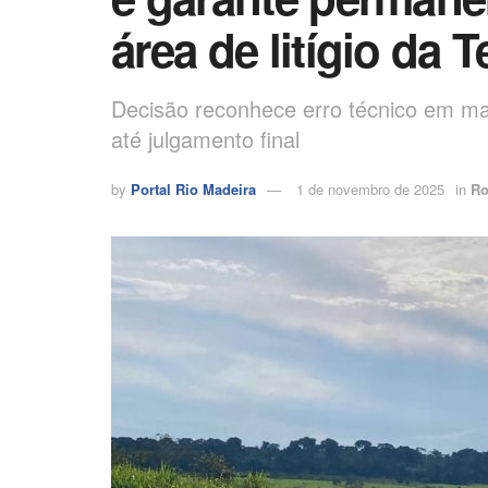
área de litígio da
Decisão reconhece erro técnico em m
até julgamento final
by
Portal Rio Madeira
1 de novembro de 2025
in
Ro