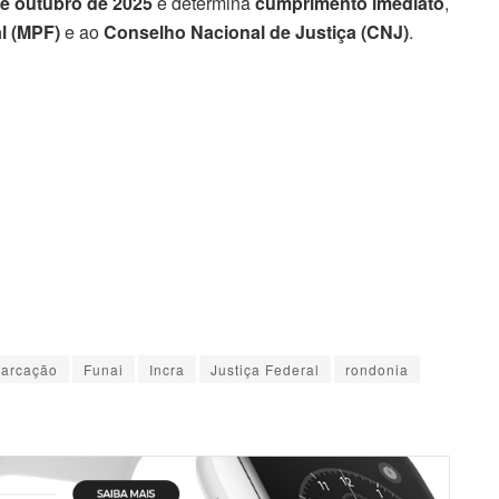
e outubro de 2025
e determina
cumprimento imediato
,
al (MPF)
e ao
Conselho Nacional de Justiça (CNJ)
.
arcação
Funai
Incra
Justiça Federal
rondonia