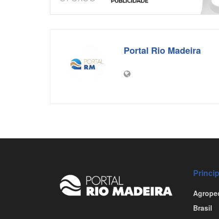
o
p
k
Portal Rio Madeira
Princi
Agrope
Brasil