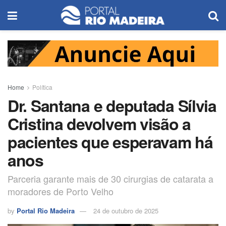
Home
Política
Dr. Santana e deputada Sílvia
Cristina devolvem visão a
pacientes que esperavam há
anos
Parceria garante mais de 30 cirurgias de catarata a
moradores de Porto Velho
by
Portal Rio Madeira
24 de outubro de 2025