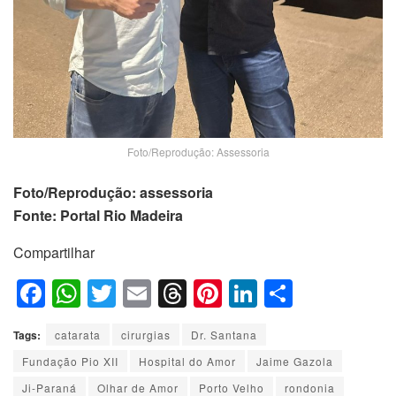
Foto/Reprodução: Assessoria
Foto/Reprodução: assessoria
Fonte: Portal Rio Madeira
Compartilhar
F
W
T
E
T
Pi
Li
S
a
h
wi
m
hr
nt
n
h
Tags:
catarata
cirurgias
Dr. Santana
c
at
tt
ail
e
er
k
ar
Fundação Pio XII
Hospital do Amor
Jaime Gazola
e
s
er
a
e
e
e
Ji-Paraná
Olhar de Amor
Porto Velho
rondonia