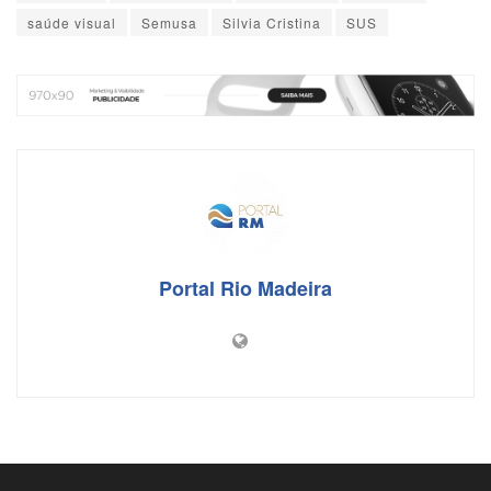
b
A
d
st
dI
saúde visual
Semusa
Silvia Cristina
SUS
o
p
s
n
o
p
k
Portal Rio Madeira