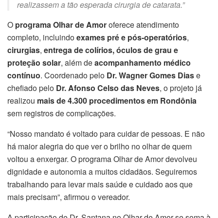
realizassem a tão esperada cirurgia de catarata.”
O
programa Olhar de Amor
oferece atendimento
completo, incluindo
exames pré e pós-operatórios
,
cirurgias
,
entrega de colírios, óculos de grau e
proteção solar
, além de
acompanhamento médico
contínuo
. Coordenado pelo
Dr. Wagner Gomes Dias
e
chefiado pelo
Dr. Afonso Celso das Neves
, o projeto já
realizou
mais de 4.300 procedimentos em Rondônia
sem registros de complicações.
“Nosso mandato é voltado para cuidar de pessoas. E não
há maior alegria do que ver o brilho no olhar de quem
voltou a enxergar. O programa Olhar de Amor devolveu
dignidade e autonomia a muitos cidadãos. Seguiremos
trabalhando para levar mais saúde e cuidado aos que
mais precisam”, afirmou o vereador.
A participação de Dr. Santana no Olhar de Amor se soma à