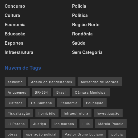
Concurso
Polícia
Cultura
Política
Economia
Região Norte
Educação
Rondônia
Esportes
Saúde
Infraestrutura
Sem Categoria
Nuvem de Tags
acidente
Adalto de Bandeirantes
Alexandre de Moraes
Ariquemes
BR-364
Brasil
Câmara Municipal
Distritos
Dr. Santana
Economia
Educação
Fiscalização
homicídio
Infraestrutura
Investigação
Ji-Paraná
Justiça
leo moraes
Lula
Márcio Pacele
obras
operação policial
Pastor Bruno Luciano
policia