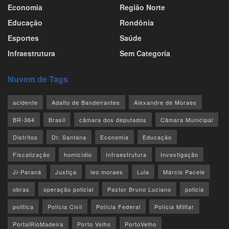
Economia
Região Norte
Educação
Rondônia
Esportes
Saúde
Infraestrutura
Sem Categoria
Nuvem de Tags
acidente
Adalto de Bandeirantes
Alexandre de Moraes
BR-364
Brasil
câmara dos deputados
Câmara Municipal
Distritos
Dr. Santana
Economia
Educação
Fiscalização
homicídio
Infraestrutura
Investigação
Ji-Paraná
Justiça
leo moraes
Lula
Márcio Pacele
obras
operação policial
Pastor Bruno Luciano
policia
politica
Polícia Civil
Polícia Federal
Polícia Militar
PortalRioMadeira
Porto Velho
PortoVelho