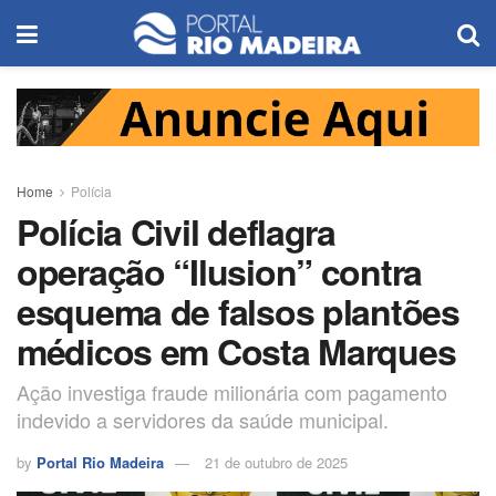
Home
Polícia
Polícia Civil deflagra
operação “Ilusion” contra
esquema de falsos plantões
médicos em Costa Marques
Ação investiga fraude milionária com pagamento
indevido a servidores da saúde municipal.
by
Portal Rio Madeira
21 de outubro de 2025