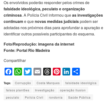
Os envolvidos poderão responder pelos crimes de
falsidade ideológica, peculato e organização
criminosa
. A Polícia Civil informou que
as investigações
continuam
e que
novas medidas judiciais
podem ser
adotadas nos próximos dias para aprofundar a apuração e
identificar outros possíveis participantes do esquema.
Foto/Reprodução: imagens da internet
Fonte: Portal Rio Madeira
Compartilhar
F
W
T
E
T
Pi
Li
S
a
h
wi
m
hr
nt
n
h
Tags:
Corrupção
Costa Marques
falsidade ideológica
c
at
tt
ail
e
er
k
ar
falsos plantões
Investigação
operação Ilusion
e
s
er
a
e
e
e
peculato
Polícia Civil
rondonia
Saúde Pública
b
A
d
st
dI