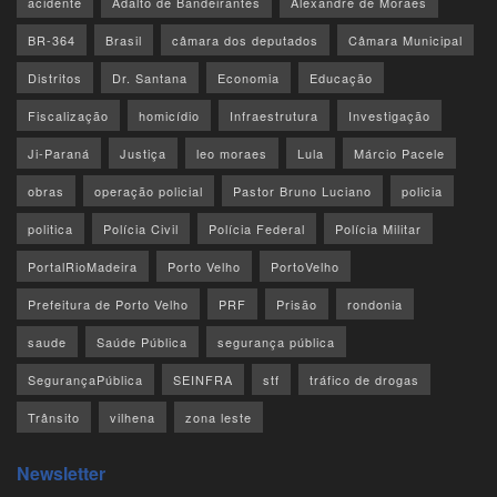
acidente
Adalto de Bandeirantes
Alexandre de Moraes
BR-364
Brasil
câmara dos deputados
Câmara Municipal
Distritos
Dr. Santana
Economia
Educação
Fiscalização
homicídio
Infraestrutura
Investigação
Ji-Paraná
Justiça
leo moraes
Lula
Márcio Pacele
obras
operação policial
Pastor Bruno Luciano
policia
politica
Polícia Civil
Polícia Federal
Polícia Militar
PortalRioMadeira
Porto Velho
PortoVelho
Prefeitura de Porto Velho
PRF
Prisão
rondonia
saude
Saúde Pública
segurança pública
SegurançaPública
SEINFRA
stf
tráfico de drogas
Trânsito
vilhena
zona leste
Newsletter