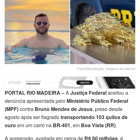
Foto/Reprodução: imagens da internet
PORTAL RIO MADEIRA –
A
Justiça Federal
aceitou a
denúncia apresentada pelo
Ministério Público Federal
(MPF)
contra
Bruno Mendes de Jesus
, preso desde
agosto após ser flagrado
transportando 103 quilos de
ouro
em um carro na
BR-401
, em
Boa Vista (RR)
.
A apreensão, avaliada em cerca de
R$ 60 milhões
, é