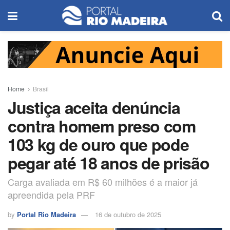
Home
Brasil
Justiça aceita denúncia
contra homem preso com
103 kg de ouro que pode
pegar até 18 anos de prisão
Carga avaliada em R$ 60 milhões é a maior já
apreendida pela PRF
by
Portal Rio Madeira
16 de outubro de 2025