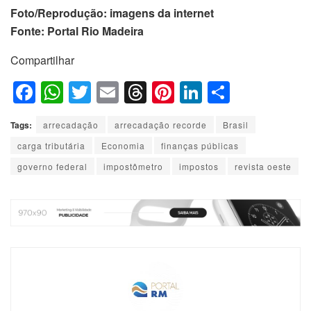
Foto/Reprodução: imagens da internet
Fonte: Portal Rio Madeira
Compartilhar
F
W
T
E
T
Pi
Li
S
a
h
wi
m
hr
nt
n
h
Tags:
arrecadação
arrecadação recorde
Brasil
c
at
tt
ail
e
er
k
ar
carga tributária
Economia
finanças públicas
e
s
er
a
e
e
e
governo federal
impostômetro
impostos
revista oeste
b
A
d
st
dI
o
p
s
n
o
p
k