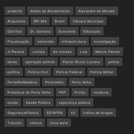
acidente
Adalto de Bandeirantes
Alexandre de Moraes
Ariquemes
BR-364
Brasil
Câmara Municipal
Distritos
Dr. Santana
Economia
Educação
Fiscalização
homicídio
Infraestrutura
Investigação
Ji-Paraná
Justiça
leo moraes
Lula
Márcio Pacele
obras
operação policial
Pastor Bruno Luciano
policia
politica
Polícia Civil
Polícia Federal
Polícia Militar
PortalRioMadeira
PortoVelho
Porto Velho
Prefeitura de Porto Velho
PRF
Prisão
rondonia
saude
Saúde Pública
segurança pública
SegurançaPública
SEINFRA
stf
tráfico de drogas
Trânsito
vilhena
zona leste