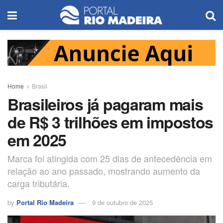
Home
Brasil
Brasileiros já pagaram mais
de R$ 3 trilhões em impostos
em 2025
Marca foi atingida com 25 dias de antecedência em
relação ao ano passado, mostrando aumento da
carga tributária.
by
Portal Rio Madeira
9 de outubro de 2025