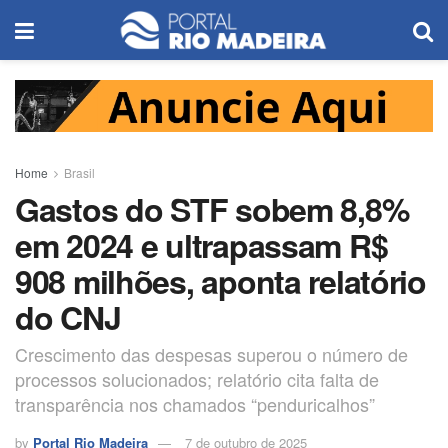
Home
Brasil
Gastos do STF sobem 8,8%
em 2024 e ultrapassam R$
908 milhões, aponta relatório
do CNJ
Crescimento das despesas superou o número de
processos solucionados; relatório cita falta de
transparência nos chamados “penduricalhos”
by
Portal Rio Madeira
7 de outubro de 2025