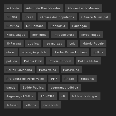
acidente
Adalto de Bandeirantes
Alexandre de Moraes
BR-364
Brasil
câmara dos deputados
Câmara Municipal
Distritos
Dr. Santana
Economia
Educação
Fiscalização
homicídio
Infraestrutura
Investigação
Ji-Paraná
Justiça
leo moraes
Lula
Márcio Pacele
obras
operação policial
Pastor Bruno Luciano
policia
politica
Polícia Civil
Polícia Federal
Polícia Militar
PortalRioMadeira
Porto Velho
PortoVelho
Prefeitura de Porto Velho
PRF
Prisão
rondonia
saude
Saúde Pública
segurança pública
SegurançaPública
SEINFRA
stf
tráfico de drogas
Trânsito
vilhena
zona leste