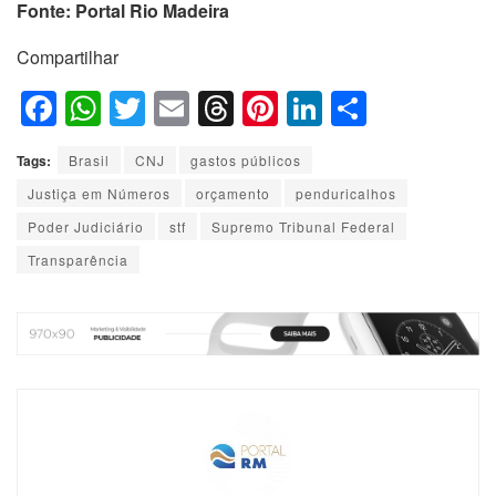
Fonte: Portal Rio Madeira
Compartilhar
F
W
T
E
T
Pi
Li
S
a
h
wi
m
hr
nt
n
h
Tags:
Brasil
CNJ
gastos públicos
c
at
tt
ail
e
er
k
ar
Justiça em Números
orçamento
penduricalhos
e
s
er
a
e
e
e
Poder Judiciário
stf
Supremo Tribunal Federal
b
A
d
st
dI
Transparência
o
p
s
n
o
p
k