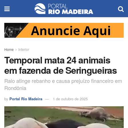
Home
Interior
Temporal mata 24 animais
em fazenda de Seringueiras
Raio atinge rebanho e causa prejuízo financeiro em
Rondônia
by
Portal Rio Madeira
1 de outubro de 2025