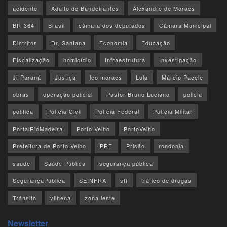
acidente
Adalto de Bandeirantes
Alexandre de Moraes
BR-364
Brasil
câmara dos deputados
Câmara Municipal
Distritos
Dr. Santana
Economia
Educação
Fiscalização
homicídio
Infraestrutura
Investigação
Ji-Paraná
Justiça
leo moraes
Lula
Márcio Pacele
obras
operação policial
Pastor Bruno Luciano
policia
politica
Polícia Civil
Polícia Federal
Polícia Militar
PortalRioMadeira
Porto Velho
PortoVelho
Prefeitura de Porto Velho
PRF
Prisão
rondonia
saude
Saúde Pública
segurança pública
SegurançaPública
SEINFRA
stf
tráfico de drogas
Trânsito
vilhena
zona leste
Newsletter