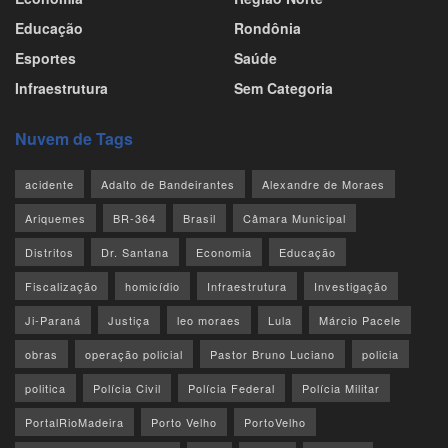
Educação
Rondônia
Esportes
Saúde
Infraestrutura
Sem Categoria
Nuvem de Tags
acidente
Adalto de Bandeirantes
Alexandre de Moraes
Ariquemes
BR-364
Brasil
Câmara Municipal
Distritos
Dr. Santana
Economia
Educação
Fiscalização
homicídio
Infraestrutura
Investigação
Ji-Paraná
Justiça
leo moraes
Lula
Márcio Pacele
obras
operação policial
Pastor Bruno Luciano
policia
politica
Polícia Civil
Polícia Federal
Polícia Militar
PortalRioMadeira
Porto Velho
PortoVelho