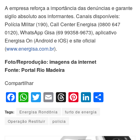
A empresa reforça a importância das denúncias e garante
sigilo absoluto aos informantes. Canais disponíveis:
Polícia Militar (190), Call Center Energisa (0800 647
0120), WhatsApp Gisa (69 99358-9673), aplicativo
Energisa On (Android e iOS) e site oficial
(
www.energisa.com.br
).
Foto/Reprodução: imagens da internet
Fonte: Portal Rio Madeira
Compartilhar
F
W
T
E
T
Pi
Li
S
a
h
wi
m
hr
nt
n
h
Tags:
Energisa Rondônia
furto de energia
c
at
tt
ail
e
er
k
ar
Operação Restituir
policia
e
s
er
a
e
e
e
b
A
d
st
dI