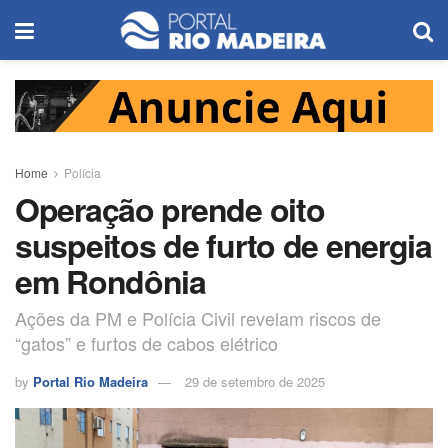
Home
Polícia
Operação prende oito
suspeitos de furto de energia
em Rondônia
Ações da PM e Polícia Civil revelam riscos de
“gatos” e furtos de cabos elétrico
by
Portal Rio Madeira
29 de setembro de 2025