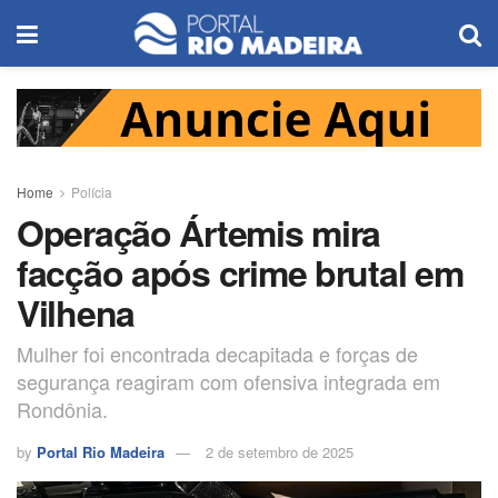
Home
Polícia
Operação Ártemis mira
facção após crime brutal em
Vilhena
Mulher foi encontrada decapitada e forças de
segurança reagiram com ofensiva integrada em
Rondônia.
by
Portal Rio Madeira
2 de setembro de 2025