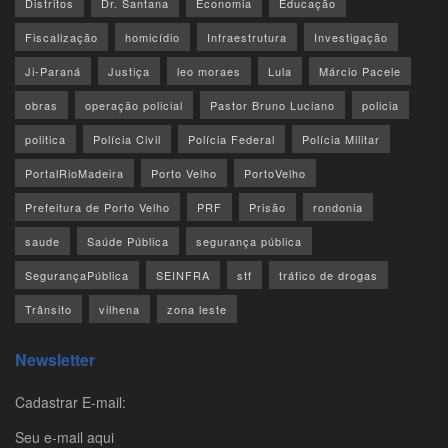
Distritos
Dr. Santana
Economia
Educação
Fiscalização
homicídio
Infraestrutura
Investigação
Ji-Paraná
Justiça
leo moraes
Lula
Márcio Pacele
obras
operação policial
Pastor Bruno Luciano
policia
politica
Polícia Civil
Polícia Federal
Polícia Militar
PortalRioMadeira
Porto Velho
PortoVelho
Prefeitura de Porto Velho
PRF
Prisão
rondonia
saude
Saúde Pública
segurança pública
SegurançaPública
SEINFRA
stf
tráfico de drogas
Trânsito
vilhena
zona leste
Newsletter
Cadastrar E-mail:
Seu e-mail aqui