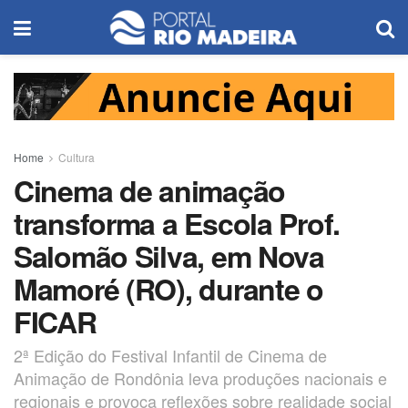
Home
Cultura
Cinema de animação
transforma a Escola Prof.
Salomão Silva, em Nova
Mamoré (RO), durante o
FICAR
2ª Edição do Festival Infantil de Cinema de
Animação de Rondônia leva produções nacionais e
regionais e provoca reflexões sobre realidade social