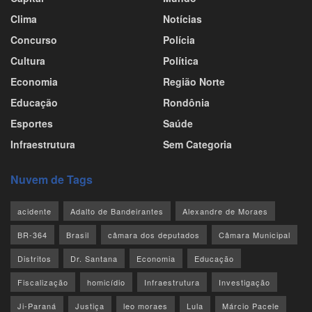
Clima
Notícias
Concurso
Polícia
Cultura
Política
Economia
Região Norte
Educação
Rondônia
Esportes
Saúde
Infraestrutura
Sem Categoria
Nuvem de Tags
acidente
Adalto de Bandeirantes
Alexandre de Moraes
BR-364
Brasil
câmara dos deputados
Câmara Municipal
Distritos
Dr. Santana
Economia
Educação
Fiscalização
homicídio
Infraestrutura
Investigação
Ji-Paraná
Justiça
leo moraes
Lula
Márcio Pacele