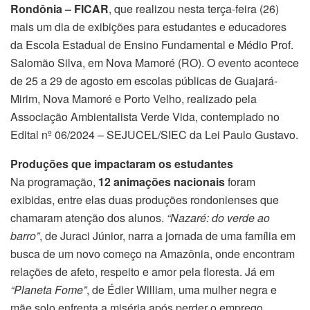
Rondônia – FICAR
, que realizou nesta terça-feira (26)
mais um dia de exibições para estudantes e educadores
da Escola Estadual de Ensino Fundamental e Médio Prof.
Salomão Silva, em Nova Mamoré (RO). O evento acontece
de 25 a 29 de agosto em escolas públicas de Guajará-
Mirim, Nova Mamoré e Porto Velho, realizado pela
Associação Ambientalista Verde Vida, contemplado no
Edital nº 06/2024 – SEJUCEL/SIEC da Lei Paulo Gustavo.
Produções que impactaram os estudantes
Na programação,
12 animações nacionais
foram
exibidas, entre elas duas produções rondonienses que
chamaram atenção dos alunos.
“Nazaré: do verde ao
barro”
, de Juraci Júnior, narra a jornada de uma família em
busca de um novo começo na Amazônia, onde encontram
relações de afeto, respeito e amor pela floresta. Já em
“Planeta Fome”
, de Édier William, uma mulher negra e
mãe solo enfrenta a miséria após perder o emprego,