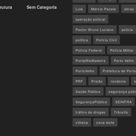
rutura
Sem Categoria
Lula
Márcio Pacele
obras
operação policial
Pastor Bruno Luciano
policia
politica
Polícia Civil
Polícia Federal
Polícia Militar
PortalRioMadeira
Porto Velho
PortoVelho
Prefeitura de Port
PRF
Prisão
rondonia
Saúde Pública
segurança públ
SegurançaPública
SEINFRA
tráfico de drogas
Trânsito
vilhena
zona leste