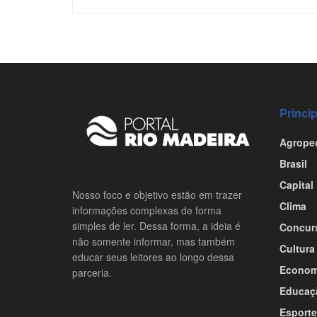
Princi
Agrope
Brasil
Capital
Nosso foco e objetivo estão em trazer
Clima
informações complexas de forma
simples de ler. Dessa forma, a ideia é
Concur
não somente informar, mas também
Cultura
educar seus leitores ao longo dessa
Econom
parceria.
Educaç
Esporte