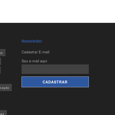
Newsletter
Cadastrar E-mail:
es
Seu e-mail aqui
ucação
aes