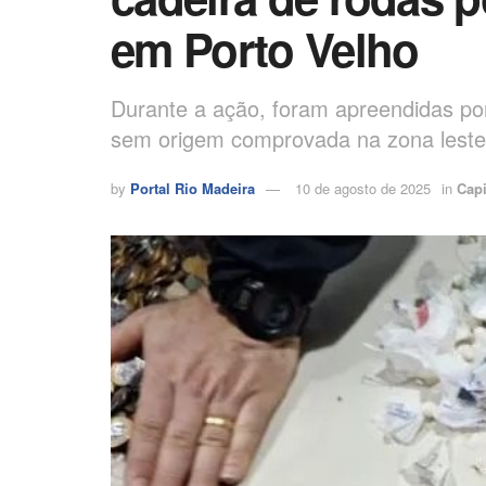
em Porto Velho
Durante a ação, foram apreendidas por
sem origem comprovada na zona leste 
by
Portal Rio Madeira
10 de agosto de 2025
in
Capi