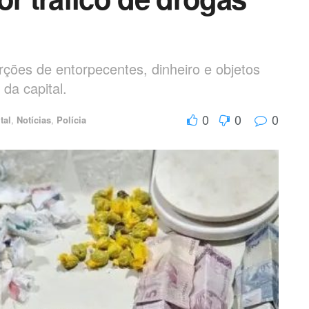
ções de entorpecentes, dinheiro e objetos
da capital.
0
0
0
tal
,
Notícias
,
Polícia