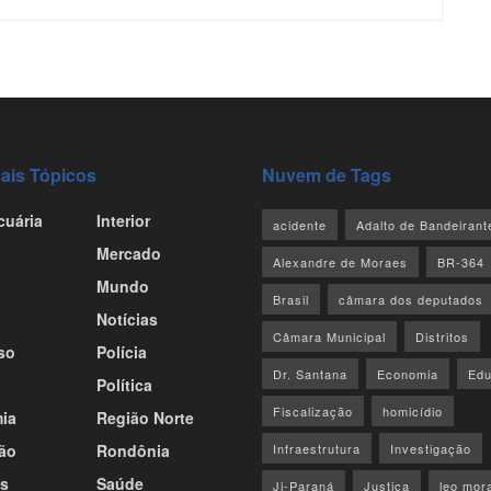
pais Tópicos
Nuvem de Tags
cuária
Interior
acidente
Adalto de Bandeirant
Mercado
Alexandre de Moraes
BR-364
Mundo
Brasil
câmara dos deputados
Notícias
Câmara Municipal
Distritos
so
Polícia
Dr. Santana
Economia
Ed
Política
Fiscalização
homicídio
ia
Região Norte
ão
Rondônia
Infraestrutura
Investigação
s
Saúde
Ji-Paraná
Justiça
leo mor