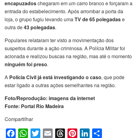
encapuzados
chegaram em um carro branco e forçaram a
entrada do estabelecimento. Após arrombar a porta da
loja, o grupo fugiu levando uma
TV de 65 polegadas
e
outra de
43 polegadas
.
Populares relataram ter visto a movimentação dos
suspeitos durante a ação criminosa. A Polícia Militar foi
acionada e realizou buscas na região, mas até o momento
ninguém foi preso
.
A
Polícia Civil já está investigando o caso
, que pode
estar ligado a outras ações semelhantes na região.
Foto/Reprodução: imagens da internet
Fonte: Portal Rio Madeira
Compartilhar
F
W
T
E
T
Pi
Li
S