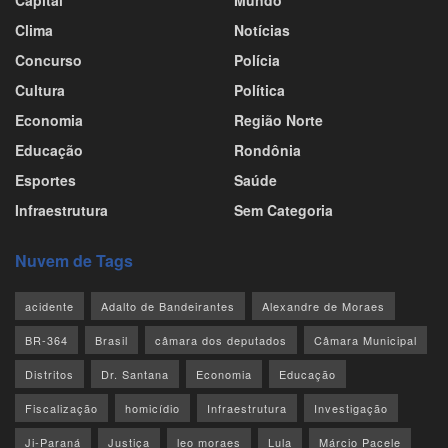
Clima
Notícias
Concurso
Polícia
Cultura
Política
Economia
Região Norte
Educação
Rondônia
Esportes
Saúde
Infraestrutura
Sem Categoria
Nuvem de Tags
acidente
Adalto de Bandeirantes
Alexandre de Moraes
BR-364
Brasil
câmara dos deputados
Câmara Municipal
Distritos
Dr. Santana
Economia
Educação
Fiscalização
homicídio
Infraestrutura
Investigação
Ji-Paraná
Justiça
leo moraes
Lula
Márcio Pacele