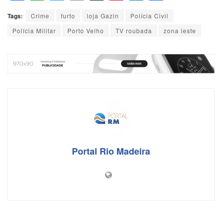
a
h
wi
m
hr
nt
n
h
Tags:
Crime
furto
loja Gazin
Polícia Civil
c
at
tt
ail
e
er
k
ar
Polícia Militar
Porto Velho
TV roubada
zona leste
e
s
er
a
e
e
e
b
A
d
st
dI
o
p
s
n
o
p
k
Portal Rio Madeira