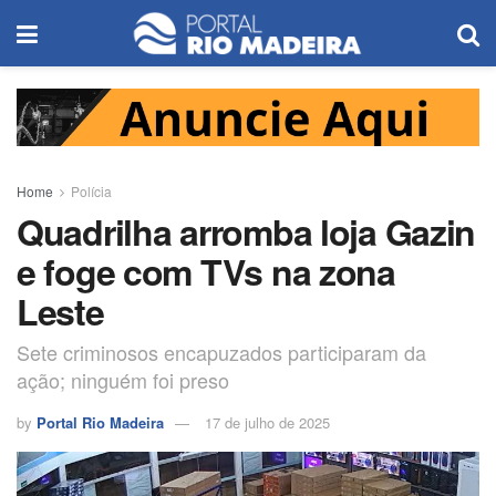
Home
Polícia
Quadrilha arromba loja Gazin
e foge com TVs na zona
Leste
Sete criminosos encapuzados participaram da
ação; ninguém foi preso
by
Portal Rio Madeira
17 de julho de 2025