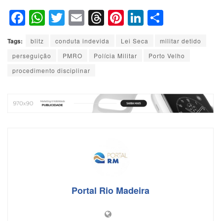
F
W
T
E
T
Pi
Li
S
a
h
wi
m
hr
nt
n
h
Tags:
blitz
conduta indevida
Lei Seca
militar detido
c
at
tt
ail
e
er
k
ar
perseguição
PMRO
Polícia Militar
Porto Velho
e
s
er
a
e
e
e
procedimento disciplinar
b
A
d
st
dI
o
p
s
n
o
p
k
Portal Rio Madeira