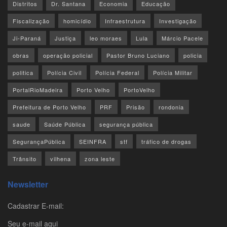
Distritos
Dr. Santana
Economia
Educação
Fiscalização
homicídio
Infraestrutura
Investigação
Ji-Paraná
Justiça
leo moraes
Lula
Márcio Pacele
obras
operação policial
Pastor Bruno Luciano
policia
politica
Polícia Civil
Polícia Federal
Polícia Militar
PortalRioMadeira
Porto Velho
PortoVelho
Prefeitura de Porto Velho
PRF
Prisão
rondonia
saude
Saúde Pública
segurança pública
SegurançaPública
SEINFRA
stf
tráfico de drogas
Trânsito
vilhena
zona leste
Newsletter
Cadastrar E-mail:
Seu e-mail aqui