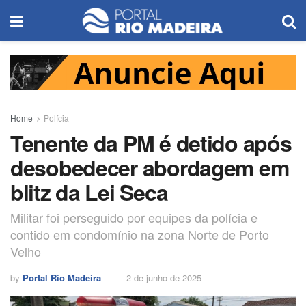
Home
Polícia
Tenente da PM é detido após
desobedecer abordagem em
blitz da Lei Seca
Militar foi perseguido por equipes da polícia e
contido em condomínio na zona Norte de Porto
Velho
by
Portal Rio Madeira
2 de junho de 2025