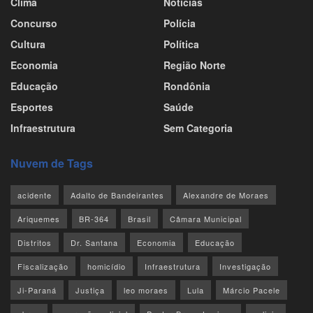
Clima
Notícias
Concurso
Polícia
Cultura
Política
Economia
Região Norte
Educação
Rondônia
Esportes
Saúde
Infraestrutura
Sem Categoria
Nuvem de Tags
acidente
Adalto de Bandeirantes
Alexandre de Moraes
Ariquemes
BR-364
Brasil
Câmara Municipal
Distritos
Dr. Santana
Economia
Educação
Fiscalização
homicídio
Infraestrutura
Investigação
Ji-Paraná
Justiça
leo moraes
Lula
Márcio Pacele