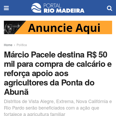
Home
Política
Márcio Pacele destina R$ 50
mil para compra de calcário e
reforça apoio aos
agricultores da Ponta do
Abunã
Distritos de Vista Alegre, Extrema, Nova Califórnia e
Rio Pardo serão beneficiados com a ação que
fortalece a agricultura familiar