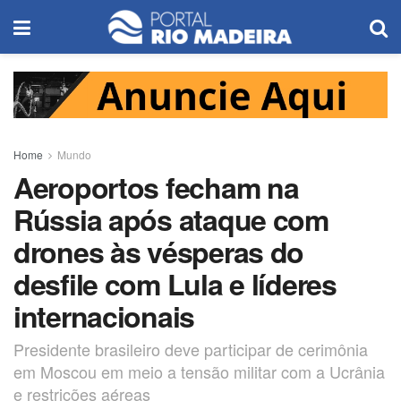
Home
Mundo
Aeroportos fecham na
Rússia após ataque com
drones às vésperas do
desfile com Lula e líderes
internacionais
Presidente brasileiro deve participar de cerimônia
em Moscou em meio a tensão militar com a Ucrânia
e restrições aéreas