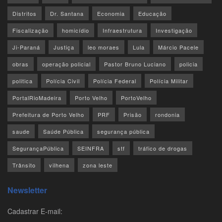
Distritos
Dr. Santana
Economia
Educação
Fiscalização
homicídio
Infraestrutura
Investigação
Ji-Paraná
Justiça
leo moraes
Lula
Márcio Pacele
obras
operação policial
Pastor Bruno Luciano
policia
politica
Polícia Civil
Polícia Federal
Polícia Militar
PortalRioMadeira
Porto Velho
PortoVelho
Prefeitura de Porto Velho
PRF
Prisão
rondonia
saude
Saúde Pública
segurança pública
SegurançaPública
SEINFRA
stf
tráfico de drogas
Trânsito
vilhena
zona leste
Newsletter
Cadastrar E-mail: