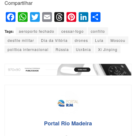
Compartilhar
F
W
T
E
T
Pi
Li
S
a
h
wi
m
hr
nt
n
h
Tags:
aeroporto fechado
cessar-fogo
conflito
c
at
tt
ail
e
er
k
ar
desfile militar
Dia da Vitória
drones
Lula
Moscou
e
s
er
a
e
e
e
política internacional
Rússia
Ucrânia
Xi Jinping
b
A
d
st
dI
o
p
s
n
o
p
k
Portal Rio Madeira