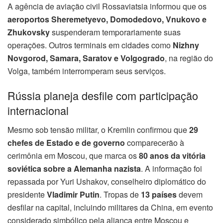
A agência de aviação civil Rossaviatsia informou que os
aeroportos Sheremetyevo, Domodedovo, Vnukovo e
Zhukovsky
suspenderam temporariamente suas
operações. Outros terminais em cidades como
Nizhny
Novgorod, Samara, Saratov e Volgogrado
, na região do
Volga, também interromperam seus serviços.
Rússia planeja desfile com participação
internacional
Mesmo sob tensão militar, o Kremlin confirmou que
29
chefes de Estado e de governo
comparecerão à
cerimônia em Moscou, que marca os
80 anos da vitória
soviética sobre a Alemanha nazista
. A informação foi
repassada por Yuri Ushakov, conselheiro diplomático do
presidente
Vladimir Putin
. Tropas de
13 países
devem
desfilar na capital, incluindo militares da China, em evento
considerado simbólico pela aliança entre Moscou e