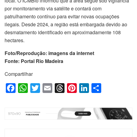
local. O ICMBio informou que a área segue sob vigilância
por monitoramento via satélite e contará com
patrulhamento contínuo para evitar novas ocupações
ilegais. Desde 2024, a região está embargada devido ao
desmatamento identificado em aproximadamente 108
hectares.
Foto/Reprodução: imagens da internet
Fonte: Portal Rio Madeira
Compartilhar
F
W
T
E
T
Pi
Li
S
a
h
wi
m
hr
nt
n
h
c
at
tt
ail
e
er
k
ar
e
s
er
a
e
e
e
b
A
d
st
dI
o
p
s
n