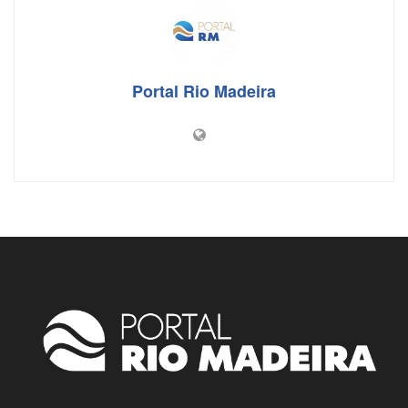
o
p
k
Portal Rio Madeira