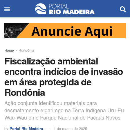
Home
Rondônia
Fiscalização ambiental
encontra indícios de invasão
em área protegida de
Rondônia
Ação conjunta identificou materiais para
desmatamento e garimpo na Terra Indígena Uru-Eu-
Wau-Wau e no Parque Nacional de Pacaás Novos
by
Portal Rio Madeira
1 de março de 2025