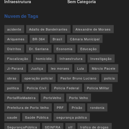
Infraestrutura
Sem Categoria
Nuvem de Tags
acidente
Adalto de Bandeirantes
Alexandre de Moraes
Ariquemes
BR-364
Brasil
Câmara Municipal
Distritos
Dr. Santana
Economia
Educação
Fiscalização
homicídio
Infraestrutura
Investigação
Ji-Paraná
Justiça
leo moraes
Lula
Márcio Pacele
obras
operação policial
Pastor Bruno Luciano
policia
politica
Polícia Civil
Polícia Federal
Polícia Militar
PortalRioMadeira
PortoVelho
Porto Velho
Prefeitura de Porto Velho
PRF
Prisão
rondonia
saude
Saúde Pública
segurança pública
SegurançaPública
SEINFRA
stf
tráfico de drogas