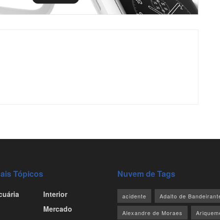
pais Tópicos
Nuvem de Tags
cuária
Interior
acidente
Adalto de Bandeirant
Mercado
Alexandre de Moraes
Ariquem