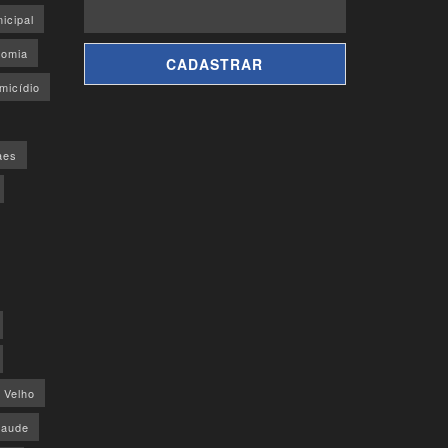
icipal
omia
micídio
aes
o Velho
saude