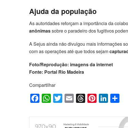
Ajuda da população
As autoridades reforçam a importância da cola
anônimas
sobre o paradeiro dos fugitivos pode
A Sejus ainda não divulgou mais informações s
com as operações até que todos sejam
capturad
Foto/Reprodução: imagens da internet
Fonte: Portal Rio Madeira
Compartilhar
F
W
T
E
T
Pi
Li
S
a
h
wi
m
hr
nt
n
h
c
at
tt
ail
e
er
k
ar
e
s
er
a
e
e
e