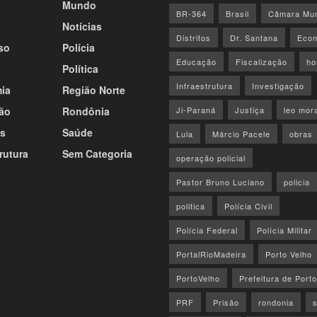
Mundo
BR-364
Brasil
Câmara Mun
Notícias
Distritos
Dr. Santana
Econ
so
Polícia
Educação
Fiscalização
ho
Política
Infraestrutura
Investigação
ia
Região Norte
ão
Rondônia
Ji-Paraná
Justiça
leo mor
s
Saúde
Lula
Márcio Pacele
obras
rutura
Sem Categoria
operação policial
Pastor Bruno Luciano
policia
politica
Polícia Civil
Polícia Federal
Polícia Militar
PortalRioMadeira
Porto Velho
PortoVelho
Prefeitura de Port
PRF
Prisão
rondonia