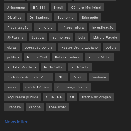
Ariquemes
BR-364
Brasil
Câmara Municipal
Distritos
Dr. Santana
Economia
Educação
Fiscalização
homicídio
Infraestrutura
Investigação
Ji-Paraná
Justiça
leo moraes
Lula
Márcio Pacele
obras
operação policial
Pastor Bruno Luciano
policia
politica
Polícia Civil
Polícia Federal
Polícia Militar
PortalRioMadeira
Porto Velho
PortoVelho
Prefeitura de Porto Velho
PRF
Prisão
rondonia
saude
Saúde Pública
SegurançaPública
segurança pública
SEINFRA
stf
tráfico de drogas
Trânsito
vilhena
zona leste
Newsletter