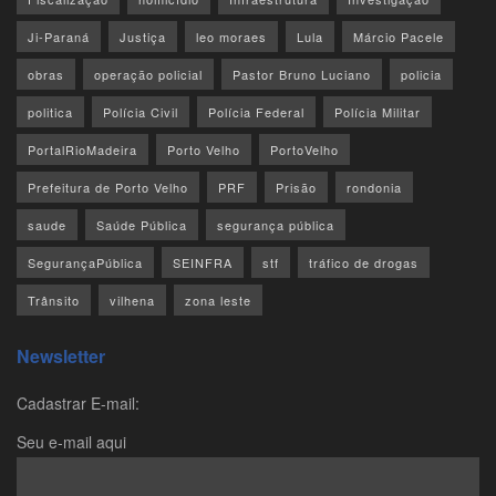
Ji-Paraná
Justiça
leo moraes
Lula
Márcio Pacele
obras
operação policial
Pastor Bruno Luciano
policia
politica
Polícia Civil
Polícia Federal
Polícia Militar
PortalRioMadeira
Porto Velho
PortoVelho
Prefeitura de Porto Velho
PRF
Prisão
rondonia
saude
Saúde Pública
segurança pública
SegurançaPública
SEINFRA
stf
tráfico de drogas
Trânsito
vilhena
zona leste
Newsletter
Cadastrar E-mail:
Seu e-mail aqui