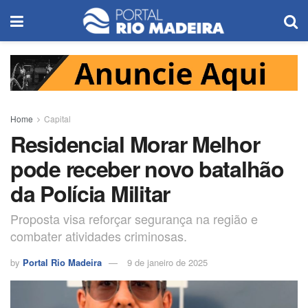
Home
Capital
Residencial Morar Melhor
pode receber novo batalhão
da Polícia Militar
Proposta visa reforçar segurança na região e
combater atividades criminosas.
by
Portal Rio Madeira
9 de janeiro de 2025