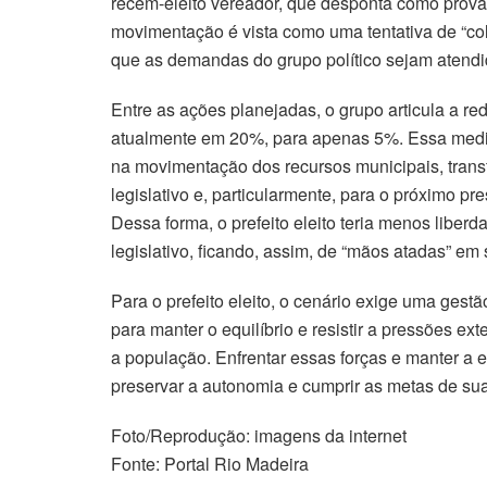
recém-eleito vereador, que desponta como prová
movimentação é vista como uma tentativa de “col
que as demandas do grupo político sejam atendi
Entre as ações planejadas, o grupo articula a r
atualmente em 20%, para apenas 5%. Essa medida 
na movimentação dos recursos municipais, transf
legislativo e, particularmente, para o próximo p
Dessa forma, o prefeito eleito teria menos libe
legislativo, ficando, assim, de “mãos atadas” em
Para o prefeito eleito, o cenário exige uma gestã
para manter o equilíbrio e resistir a pressões
a população. Enfrentar essas forças e manter a e
preservar a autonomia e cumprir as metas de su
Foto/Reprodução: imagens da internet
Fonte: Portal Rio Madeira