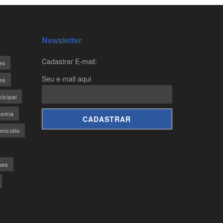
Newsletter
Cadastrar E-mail:
es
Seu e-mail aqui
es
icipal
omia
micídio
aes