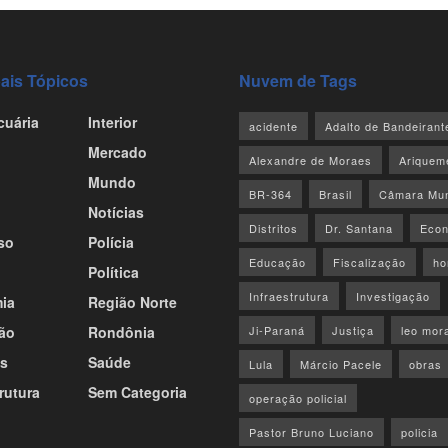
pais Tópicos
Nuvem de Tags
cuária
Interior
acidente
Adalto de Bandeirant
Mercado
Alexandre de Moraes
Ariquem
Mundo
BR-364
Brasil
Câmara Mun
Notícias
Distritos
Dr. Santana
Econ
so
Polícia
Educação
Fiscalização
ho
Política
Infraestrutura
Investigação
ia
Região Norte
ão
Rondônia
Ji-Paraná
Justiça
leo mor
s
Saúde
Lula
Márcio Pacele
obras
rutura
Sem Categoria
operação policial
Pastor Bruno Luciano
policia