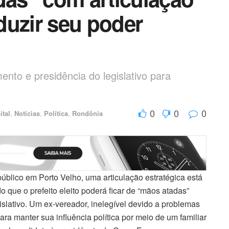
duzir seu poder
ento e presidência do legislativo para
0
0
0
ital
,
Notícias
,
Política
,
Rondônia
blico em Porto Velho, uma articulação estratégica está
que o prefeito eleito poderá ficar de “mãos atadas”
islativo. Um ex-vereador, inelegível devido a problemas
ara manter sua influência política por meio de um familiar