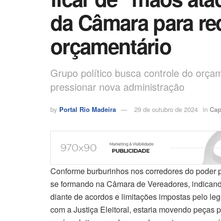
da Câmara para re
orçamentário
Grupo político busca controle do orçam
pressionar nova administração
by
Portal Rio Madeira
29 de outubro de 2024
in
Cap
Conforme burburinhos nos corredores do poder pú
se formando na Câmara de Vereadores, indicando 
diante de acordos e limitações impostas pelo leg
com a Justiça Eleitoral, estaria movendo peças p