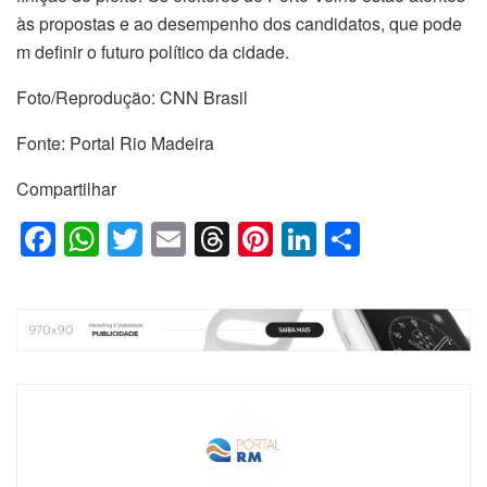
às propostas e ao desempenho dos candidatos, que pode
m definir o futuro político da cidade.
Foto/Reprodução: CNN Brasil
Fonte: Portal Rio Madeira
Compartilhar
F
W
T
E
T
Pi
Li
S
a
h
wi
m
hr
nt
n
h
c
at
tt
ail
e
er
k
ar
e
s
er
a
e
e
e
b
A
d
st
dI
o
p
s
n
o
p
k