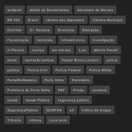
acidente
Adalto de Bandeirantes
Alexandre de Moraes
BR-364
Brasil
câmara dos deputados
Câmara Municipal
Distritos
Dr. Santana
Economia
Educação
Fiscalização
homicídio
Infraestrutura
Investigação
Ji-Paraná
Justiça
leo moraes
Lula
Márcio Pacele
obras
operação policial
Pastor Bruno Luciano
policia
politica
Polícia Civil
Polícia Federal
Polícia Militar
PortalRioMadeira
Porto Velho
PortoVelho
Prefeitura de Porto Velho
PRF
Prisão
rondonia
saude
Saúde Pública
segurança pública
SegurançaPública
SEINFRA
stf
tráfico de drogas
Trânsito
vilhena
zona leste